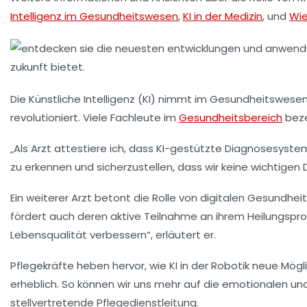
Intelligenz im Gesundheitswesen
,
KI in der Medizin
, und
Wie
Die
Künstliche Intelligenz (KI)
nimmt im Gesundheitswesen ei
revolutioniert. Viele Fachleute im
Gesundheitsbereich
beze
„Als Arzt attestiere ich, dass KI-gestützte
Diagnosesyste
zu erkennen und sicherzustellen, dass wir keine wichtigen 
Ein weiterer Arzt betont die Rolle von digitalen Gesundhe
fördert auch deren aktive Teilnahme an ihrem Heilungspro
Lebensqualität verbessern“, erläutert er.
Pflegekräfte heben hervor, wie KI in der
Robotik
neue Mögli
erheblich. So können wir uns mehr auf die emotionalen und
stellvertretende Pflegedienstleitung.