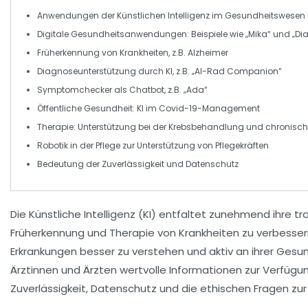
Anwendungen
der
Künstlichen Intelligenz
im Gesundheitswesen
Digitale Gesundheitsanwendungen: Beispiele wie „Mika“ und „Dia
Früherkennung
von Krankheiten, z.B. Alzheimer
Diagnoseunterstützung
durch KI, z.B. „AI-Rad Companion“
Symptomchecker
als Chatbot, z.B. „Ada“
Öffentliche Gesundheit
: KI im
Covid-19-Management
Therapie
: Unterstützung bei der Krebsbehandlung und chronisc
Robotik
in der Pflege zur Unterstützung von Pflegekräften
Bedeutung der
Zuverlässigkeit
und
Datenschutz
Die
Künstliche Intelligenz
(KI) entfaltet zunehmend ihre tr
Früherkennung
und
Therapie
von Krankheiten zu verbesse
Erkrankungen besser zu verstehen und aktiv an ihrer
Gesun
Ärztinnen und Ärzten wertvolle Informationen zur Verfügu
Zuverlässigkeit
,
Datenschutz
und die ethischen Fragen zu