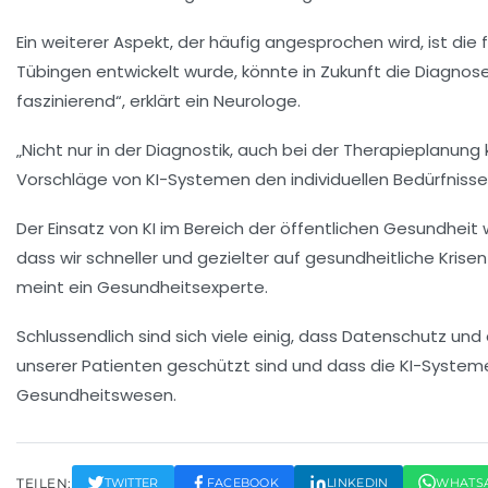
Ein weiterer Aspekt, der häufig angesprochen wird, ist die
Tübingen entwickelt wurde, könnte in Zukunft die Diagnose
faszinierend“, erklärt ein Neurologe.
„Nicht nur in der Diagnostik, auch bei der
Therapieplanung
Vorschläge von KI-Systemen den individuellen Bedürfniss
Der Einsatz von KI im Bereich der öffentlichen Gesundheit wi
dass wir schneller und gezielter auf gesundheitliche Kri
meint ein Gesundheitsexperte.
Schlussendlich sind sich viele einig, dass
Datenschutz
und d
unserer Patienten geschützt sind und dass die KI-Systeme,
Gesundheitswesen.
TEILEN:
TWITTER
FACEBOOK
LINKEDIN
WHATS