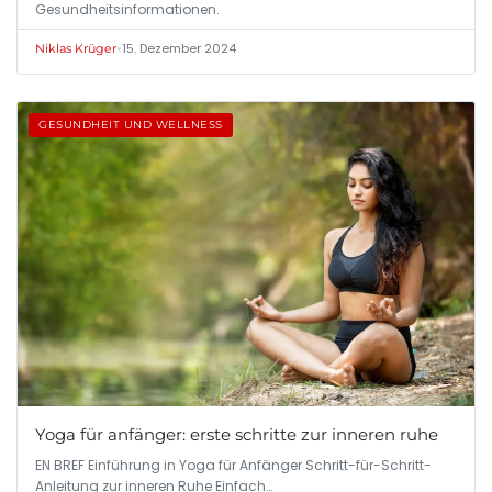
Gesundheitsinformationen.
•
15. Dezember 2024
Niklas Krüger
GESUNDHEIT UND WELLNESS
Yoga für anfänger: erste schritte zur inneren ruhe
EN BREF Einführung in Yoga für Anfänger Schritt-für-Schritt-
Anleitung zur inneren Ruhe Einfach…