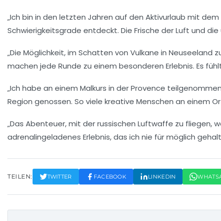
„Ich bin in den letzten Jahren auf den
Aktivurlaub mit dem
Schwierigkeitsgrade entdeckt. Die Frische der Luft und di
„Die Möglichkeit, im
Schatten von Vulkane
in Neuseeland zu 
machen jede Runde zu einem besonderen Erlebnis. Es fühlte
„Ich habe an einem
Malkurs
in der Provence teilgenommen 
Region genossen. So viele kreative Menschen an einem Ort
„Das Abenteuer, mit der
russischen Luftwaffe
zu fliegen, 
adrenalingeladenes Erlebnis, das ich nie für möglich gehalte
TEILEN:
TWITTER
FACEBOOK
LINKEDIN
WHATS