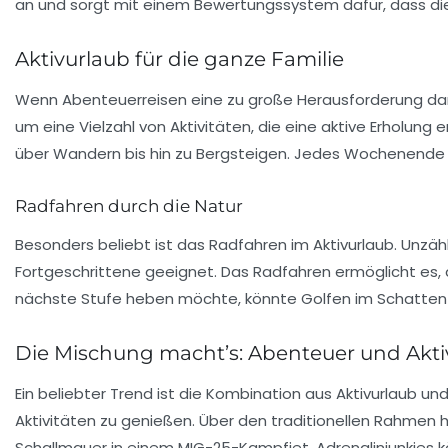
an und sorgt mit einem Bewertungssystem dafür, dass die T
Aktivurlaub für die ganze Familie
Wenn Abenteuerreisen eine zu große Herausforderung dars
um eine Vielzahl von Aktivitäten, die eine aktive Erholun
über Wandern bis hin zu Bergsteigen. Jedes Wochenende
Radfahren durch die Natur
Besonders beliebt ist das Radfahren im Aktivurlaub. Unzäh
Fortgeschrittene geeignet. Das Radfahren ermöglicht es, d
nächste Stufe heben möchte, könnte Golfen im Schatten 
Die Mischung macht’s: Abenteuer und Aktiv
Ein beliebter Trend ist die Kombination aus
Aktivurlaub
und
Aktivitäten zu genießen. Über den traditionellen Rahmen 
Schallmauer in einem MIG-25-Kampfjet. Adrenalinjunkies kö