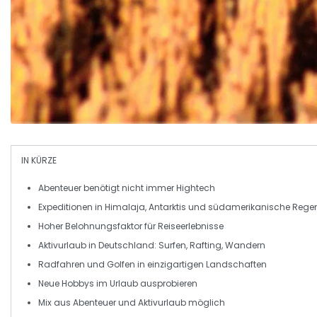
IN KÜRZE
Abenteuer
benötigt nicht immer Hightech
Expeditionen in
Himalaja
,
Antarktis
und
südamerikanische Rege
Hoher
Belohnungsfaktor
für Reiseerlebnisse
Aktivurlaub in Deutschland:
Surfen
,
Rafting
,
Wandern
Radfahren
und
Golfen
in einzigartigen Landschaften
Neue
Hobbys
im Urlaub ausprobieren
Mix aus Abenteuer und
Aktivurlaub
möglich