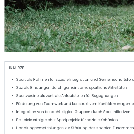
IN KÜRZE
Sport
als Rahmen für soziale
Integration
und Gemeinschaftsför
Soziale
Bindungen
durch gemeinsame sportliche Aktivitäten
Sportvereine als zentrale Anlaufstellen für
Begegnungen
Förderung von
Teamwork
und konstruktivem Konfliktmanageme
Integration von benachteiligten Gruppen durch
Sportinitiativen
Beispiele erfolgreicher
Sportprojekte
für soziale Kohäsion
Handlungsempfehlungen zur Stärkung des sozialen
Zusammenh