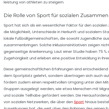
Die Rolle von Sport für sozialen Zusammen
Sport hat sich als ein
wesentlicher Faktor
für den
soziale
die Möglichkeit, Unterschiede in Herkunft und sozialem S
lokale Fußballgemeinschaften, die sowohl Jugendliche aus
zusammenbringen. Solche Inklusionsinitiativen zeigen nich
gegenseitige Anerkennung
. Laut einer Studie haben 75 % 
Zugehörigkeit und erleben eine positive Entwicklung in ihre
Diese gemeinschaftlichen Erfahrungen sind entscheidend 
dem Sportplatz gelehrt, sondern übertragen sich auch auf
fördern zudem einen respektvollen Umgang unter den Mitg
Gruppen
ausgelegt werden, wie etwa Menschen mit Migra
und soziale Teilhabe gefördert werden. Die Herausforder
von sozialen Netzwerken, die über den
Sport
hinaus besteh
Auswirkungen hat, die weit über den Rahmen des reinen F