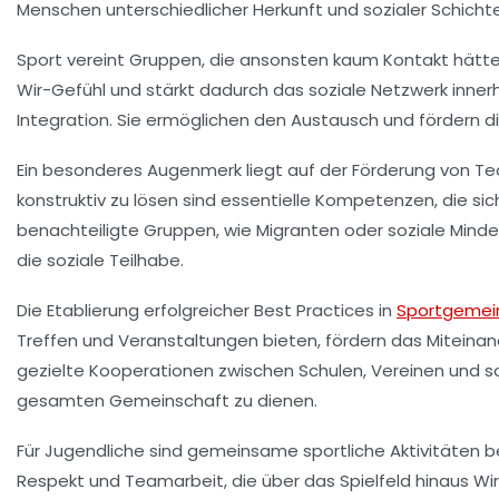
Menschen unterschiedlicher Herkunft und sozialer Schicht
Sport vereint Gruppen, die ansonsten kaum Kontakt hätt
Wir-Gefühl
und stärkt dadurch das soziale Netzwerk inner
Integration. Sie ermöglichen den Austausch und fördern die
Ein besonderes Augenmerk liegt auf der Förderung von
Te
konstruktiv zu lösen sind essentielle Kompetenzen, die sic
benachteiligte Gruppen
, wie Migranten oder soziale Mind
die soziale Teilhabe.
Die Etablierung erfolgreicher
Best Practices
in
Sportgemei
Treffen
und
Veranstaltungen
bieten, fördern das Miteinan
gezielte
Kooperationen
zwischen Schulen, Vereinen und so
gesamten Gemeinschaft zu dienen.
Für
Jugendliche
sind gemeinsame sportliche Aktivitäten b
Respekt
und
Teamarbeit
, die über das Spielfeld hinaus W