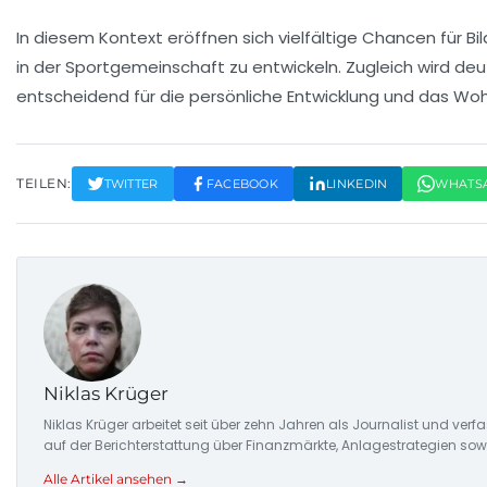
In diesem Kontext eröffnen sich vielfältige
Chancen
für B
in der Sportgemeinschaft zu entwickeln. Zugleich wird deutl
entscheidend für die persönliche Entwicklung und das
Woh
TEILEN:
TWITTER
FACEBOOK
LINKEDIN
WHATS
Niklas Krüger
Niklas Krüger arbeitet seit über zehn Jahren als Journalist und ver
auf der Berichterstattung über Finanzmärkte, Anlagestrategien so
Alle Artikel ansehen →