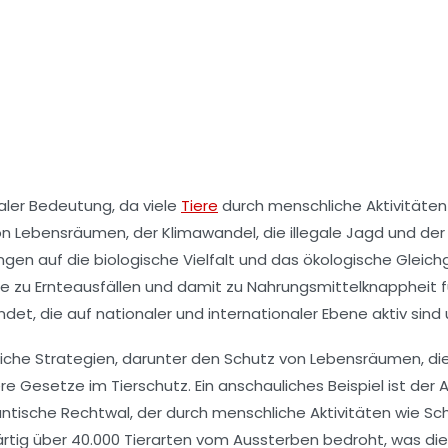
aler Bedeutung, da viele
Tiere
durch menschliche Aktivitäten
on Lebensräumen
, der
Klimawandel
, die
illegale Jagd
und de
ngen auf die biologische Vielfalt und das
ökologische Gleich
ne
zu Ernteausfällen und damit zu Nahrungsmittelknappheit
et, die auf nationaler und internationaler Ebene aktiv sind 
liche Strategien, darunter den Schutz von Lebensräumen, di
re Gesetze im Tierschutz. Ein anschauliches Beispiel ist der
A
antische Rechtwal
, der durch menschliche Aktivitäten wie Sch
rtig über
40.000 Tierarten
vom Aussterben bedroht, was die D