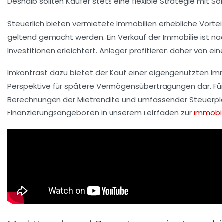
Deshalb sollten Käufer stets eine flexible Strategie mit 
Steuerlich bieten vermietete Immobilien erhebliche Vorte
geltend gemacht werden. Ein Verkauf der Immobilie ist nach
Investitionen erleichtert. Anleger profitieren daher von 
Imkontrast dazu bietet der Kauf einer eigengenutzten I
Perspektive für spätere Vermögensübertragungen dar. Für e
Berechnungen der Mietrendite und umfassender Steuerplan
Finanzierungsangeboten in unserem Leitfaden zur
Immobil