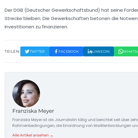
Der
DGB
(Deutscher Gewerkschaftsbund) hat seine Forderu
Strecke bleiben. Die Gewerkschaften betonen die Notwend
Investitionen
zu finanzieren.
TEILEN:
TWITTER
FACEBOOK
LINKEDIN
WHATS
Franziska Meyer
Franziska Meyer ist als Journalistin tätig und berichtet seit über 
Rahmenbedingungen, die Einordnung von Marktentwicklungen und d
Alle Artikel ansehen →