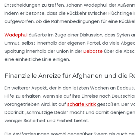
Entscheidungen zu treffen.
Johann Wadephul
, der Außenm
indem er betonte, dass die Rückkehr syrischer Flüchtlinge 
aufgeworfen, ob die Rahmenbedingungen für eine Rückkeh
Wadephul
äußerte im Zuge einer Diskussion, dass Syrien a
Unmut, selbst innerhalb der eigenen Partei, da viele Abgeo
Spaltung innerhalb der
Union
in der
Debatte
über die Absch
eine einheitliche Linie einigen.
Finanzielle Anreize für Afghanen und die R
Ein weiterer Aspekt, der in den letzten Wochen an Bedeu
Hilfe zu erhalten, wenn sie auf ihre Einreise nach Deutschl
vorangetrieben wird, ist auf
scharfe Kritik
gestoßen. Der Vo
Dobrindt „schmutzige Deals“ macht und damit denjenigen
weniger Sicherheit und Freiheit bietet.
Die Asylforderungen sowohl gegenüber Syrern als auch g