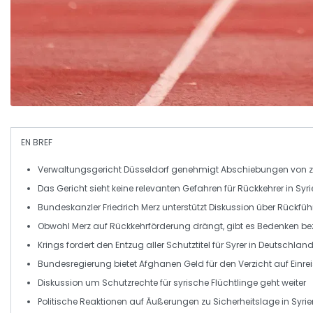
EN BREF
Verwaltungsgericht Düsseldorf
genehmigt
Abschiebungen
von z
Das Gericht sieht
keine relevanten Gefahren
für Rückkehrer in Syr
Bundeskanzler
Friedrich Merz
unterstützt Diskussion über
Rückfüh
Obwohl Merz auf
Rückkehrförderung
drängt, gibt es Bedenken be
Krings
fordert den Entzug aller
Schutztitel
für Syrer in Deutschlan
Bundesregierung bietet
Afghanen
Geld für den Verzicht auf
Einre
Diskussion um
Schutzrechte
für syrische Flüchtlinge geht weiter
Politische Reaktionen auf Äußerungen zu
Sicherheitslage
in Syrie