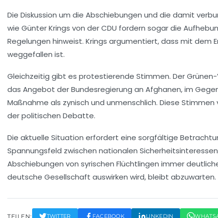
Die Diskussion um die Abschiebungen und die damit verbun
wie Günter Krings von der CDU fordern sogar die Aufhebung
Regelungen hinweist. Krings argumentiert, dass mit dem E
weggefallen ist.
Gleichzeitig gibt es protestierende Stimmen. Der Grünen-V
das Angebot der Bundesregierung an Afghanen, im Gegenzu
Maßnahme als zynisch und unmenschlich. Diese Stimmen v
der politischen Debatte.
Die aktuelle Situation erfordert eine sorgfältige Betrac
Spannungsfeld zwischen nationalen Sicherheitsinteressen u
Abschiebungen von syrischen Flüchtlingen immer deutlicher
deutsche Gesellschaft auswirken wird, bleibt abzuwarten.
TEILEN:
TWITTER
FACEBOOK
LINKEDIN
WHATS