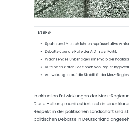
EN BREF
Spahn
und
Miersch
lehnen
repräsentative Ämte
Debatte über die Rolle der
AfD
in der
Politik
Wachsendes
Unbehagen
innerhalb der
Koalitio
Rufe nach
klaren Positionen
von Regierungsvertr
Auswirkungen auf die
Stabilität
der
Merz-Regie
In aktuellen Entwicklungen der Merz-Regier
Diese Haltung manifestiert sich in einer kl
Respekt
in der politischen Landschaft und st
politischen Debatte in Deutschland angese