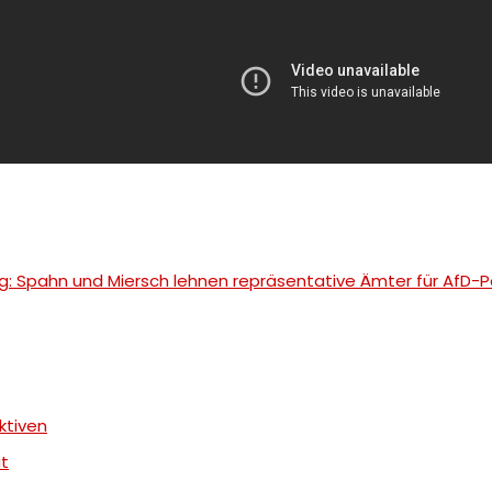
g: Spahn und Miersch lehnen repräsentative Ämter für AfD-Po
ktiven
it