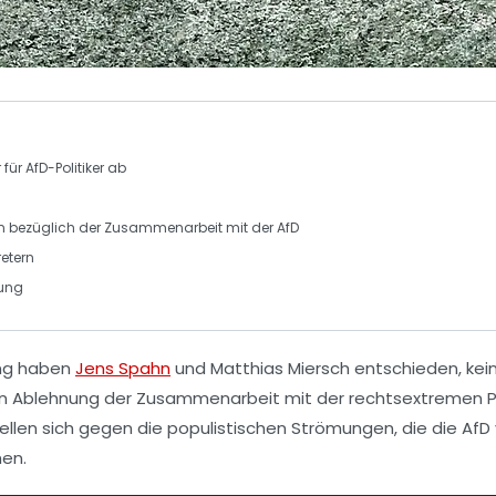
r
für
AfD-Politiker
ab
n
bezüglich der Zusammenarbeit mit der
AfD
etern
rung
ung haben
Jens Spahn
und
Matthias Miersch
entschieden, kei
aren Ablehnung der Zusammenarbeit mit der rechtsextremen Pa
ellen sich gegen die populistischen Strömungen, die die AfD 
hen.