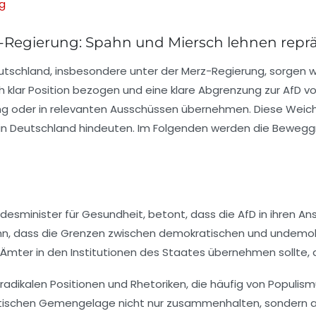
ng
-Regierung: Spahn und Miersch lehnen repräs
Deutschland, insbesondere unter der Merz-Regierung, sorgen 
h
klar Position bezogen und eine klare Abgrenzung zur
AfD
vo
ng oder in relevanten Ausschüssen übernehmen. Diese Weich
t in Deutschland hindeuten. Im Folgenden werden die Beweggr
esminister für Gesundheit, betont, dass die AfD in ihren Ans
Spahn, dass die Grenzen zwischen demokratischen und undemo
ive Ämter in den Institutionen des Staates übernehmen sollte,
e radikalen Positionen und Rhetoriken, die häufig von Populis
litischen Gemengelage nicht nur zusammenhalten, sondern a