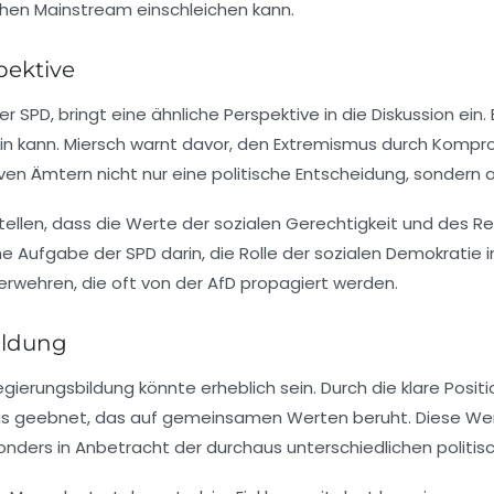
chen Mainstream einschleichen kann.
pektive
r SPD, bringt eine ähnliche Perspektive in die Diskussion ein.
n kann. Miersch warnt davor, den Extremismus durch Kompromis
iven Ämtern nicht nur eine politische Entscheidung, sondern
ellen, dass die Werte der sozialen Gerechtigkeit und des Res
he Aufgabe der SPD darin, die Rolle der sozialen Demokratie 
rwehren, die oft von der AfD propagiert werden.
ildung
Regierungsbildung könnte erheblich sein. Durch die klare Pos
is geebnet, das auf gemeinsamen Werten beruht. Diese Wertor
ders in Anbetracht der durchaus unterschiedlichen politisch