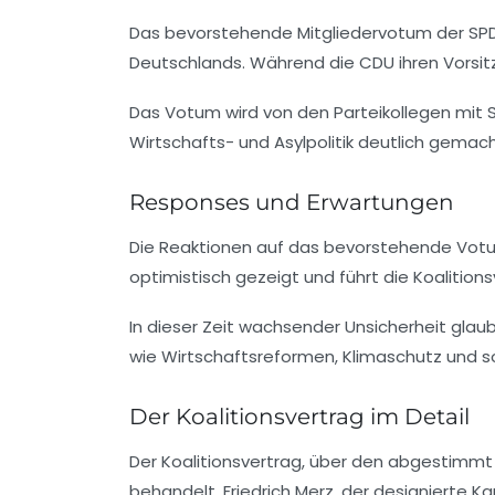
Das bevorstehende Mitgliedervotum der
SP
Deutschlands. Während die
CDU
ihren Vorsit
Das Votum wird von den Parteikollegen mit 
Wirtschafts- und Asylpolitik deutlich gemach
Responses und Erwartungen
Die
Reaktionen
auf das bevorstehende Votum 
optimistisch gezeigt und führt die
Koalition
In dieser Zeit wachsender Unsicherheit glaub
wie
Wirtschaftsreformen
,
Klimaschutz
und
s
Der Koalitionsvertrag im Detail
Der Koalitionsvertrag, über den abgestimmt 
behandelt.
Friedrich Merz
, der designierte 