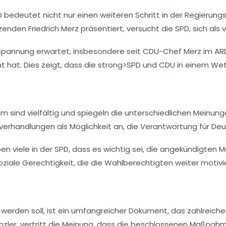
D
bedeutet nicht nur einen weiteren Schritt in der
Regierungs
zenden Friedrich Merz präsentiert, versucht die
SPD
, sich als
Spannung erwartet, insbesondere seit
CDU-Chef Merz
im
AR
t hat. Dies zeigt, dass die strong>SPD und
CDU
in einem Wet
sind vielfältig und spiegeln die unterschiedlichen Meinunge
sverhandlungen
als Möglichkeit an, die Verantwortung für D
en viele in der
SPD
, dass es wichtig sei, die angekündigt
oziale Gerechtigkeit
, die die Wahlberechtigten weiter motivi
werden soll, ist ein umfangreicher Dokument, das zahlreiche
Kanzler, vertritt die Meinung, dass die beschlossenen Maßn