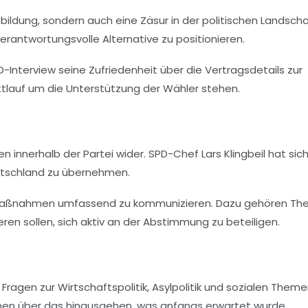
bildung
, sondern auch eine Zäsur in der politischen Landsch
 verantwortungsvolle Alternative zu positionieren.
D-Interview
seine Zufriedenheit über die Vertragsdetails zur
tlauf um die Unterstützung der Wähler stehen.
n innerhalb der Partei wider.
SPD-Chef
Lars Klingbeil hat sic
eutschland zu übernehmen.
en Maßnahmen umfassend zu kommunizieren. Dazu gehören T
eren sollen, sich aktiv an der Abstimmung zu beteiligen.
 Fragen zur
Wirtschaftspolitik
,
Asylpolitik
und sozialen Theme
ahmen über das hinausgehen, was anfangs erwartet wurde.