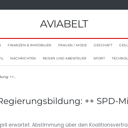
AVIABELT
N
FINANZEN & IMMOBILIEN
FRAUEN / MODE
GESCHÄFT
GES
IL
NACHRICHTEN
REISEN UND ABENTEUER
SPORT
TECHNOL
dung: ++…
Regierungsbildung: ++ SPD-Mi
pril erwartet. Abstimmung über den Koalitionsvertr