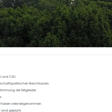
U
und
CSU
.
tschaftspolitischen Beschlüssen.
ustimmung der Mitglieder.
r
.
 haben viele teilgenommen.
r sind geplant.