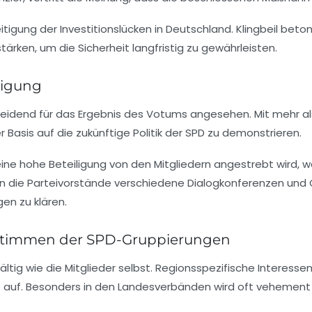
eitigung der Investitionslücken in Deutschland. Klingbeil beto
tärken, um die Sicherheit langfristig zu gewährleisten.
ligung
heidend für das Ergebnis des Votums angesehen. Mit mehr als
 Basis auf die zukünftige Politik der
SPD
zu demonstrieren.
eine hohe Beteiligung von den Mitgliedern angestrebt wird, 
en die Parteivorstände verschiedene
Dialogkonferenzen
und O
gen zu klären.
 Stimmen der SPD-Gruppierungen
fältig wie die Mitglieder selbst. Regionsspezifische
Interesse
s
auf. Besonders in den
Landesverbänden
wird oft vehement d