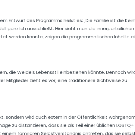
em Entwurf des Programms heißt es: „Die Familie ist die Kei
ll gänzlich ausschließt. Hier sieht man die innerparteilichen
rtet werden könnte, zeigen die programmatischen Inhalte e
ordern, die Weidels Lebensstil einbeziehen könnte. Dennoch wir
r Mitglieder zieht es vor, eine traditionelle Sichtweise zu
änkt, sondern wird auch extern in der Öffentlichkeit wahrgen
age zu distanzieren, dass sie als Teil einer
üblichen LGBTQ+
it einem familiären Selbstverständnis antreten, das sie selbs