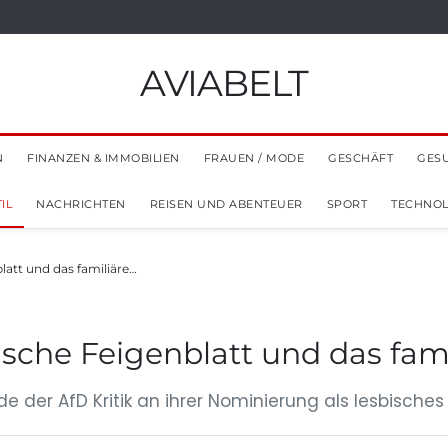
AVIABELT
N
FINANZEN & IMMOBILIEN
FRAUEN / MODE
GESCHÄFT
GES
IL
NACHRICHTEN
REISEN UND ABENTEUER
SPORT
TECHNOL
blatt und das familiäre…
ische Feigenblatt und das fam
de der AfD Kritik an ihrer Nominierung als lesbisches