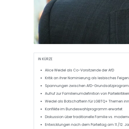
IN KÜRZE
Alice Weidel
als Co-Vorsitzende der
AfD
Kritik an ihrer Nominierung als
lesbisches Feigen
Spannungen zwischen
AfD-Grundsatzprogra
Aufruf zur
Familienumdefinition
von Parteikritiker
Weidel als
Botschafterin für LGBTQ+
Themen inn
Konflikte im
Bundeswahlprogramm
erwartet
Diskussion über
traditionelle Familie
vs. modern
Entwicklungen nach dem
Parteitag
am 11./12. J