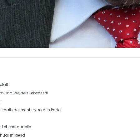
blatt
mm
und Weidels Lebensstil
n
erhalb der
rechtsextremen Partei
e Lebensmodelle
anuar in Riesa