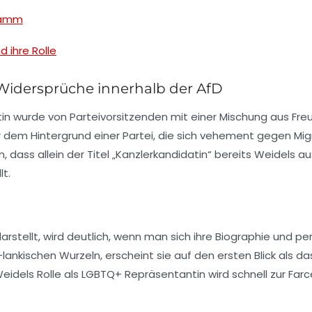
gramm
d ihre Rolle
Widersprüche innerhalb der AfD
tin wurde von Parteivorsitzenden mit einer Mischung aus Fr
 dem Hintergrund einer Partei, die sich vehement gegen Migr
n, dass allein der Titel „Kanzlerkandidatin“ bereits Weidels 
lt.
darstellt, wird deutlich, wenn man sich ihre Biographie und p
-lankischen Wurzeln, erscheint sie auf den ersten Blick als das
h Weidels Rolle als LGBTQ+ Repräsentantin wird schnell zur Fa