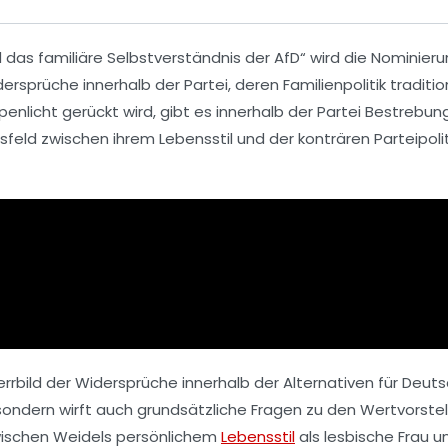
 das familiäre Selbstverständnis der AfD“
wird die Nominieru
idersprüche innerhalb der Partei, deren
Familienpolitik
traditio
enlicht gerückt wird, gibt es innerhalb der Partei Bestrebun
gsfeld zwischen ihrem
Lebensstil
und der konträren
Parteipolit
errbild der Widersprüche innerhalb der
Alternativen für Deut
 sondern wirft auch grundsätzliche Fragen zu den Wertvorstell
zwischen Weidels persönlichem
Lebensstil
als
lesbische Frau
un