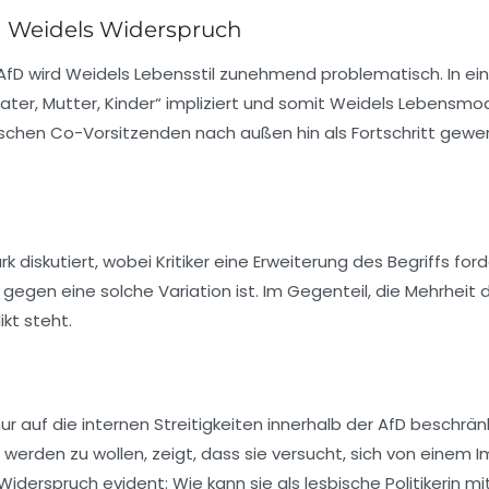
d Weidels Widerspruch
AfD wird Weidels Lebensstil zunehmend problematisch. In ein
ater, Mutter, Kinder“ impliziert und somit Weidels Lebensmode
schen Co-Vorsitzenden nach außen hin als Fortschritt gewe
rk diskutiert, wobei Kritiker eine Erweiterung des Begriffs f
gegen eine solche Variation ist. Im Gegenteil, die Mehrheit de
ikt steht.
ur auf die internen Streitigkeiten innerhalb der AfD beschr
werden zu wollen, zeigt, dass sie versucht, sich von einem Im
Widerspruch evident: Wie kann sie als lesbische Politikerin m