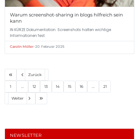
Warum screenshot-sharing in blogs hilfreich sein
kann
IN KÜRZE Dokumentation: Screenshots halten wichtige
Informationen fest.
•
20. Februar 2025
Carolin Möller
Zurück
1
...
12
13
14
15
16
...
21
Weiter
NEWSLETTER