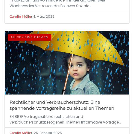
IN KÜRZE Einfluss von Influencern in der digitalen Welt
Wachsendes Vertrauen der Follower Soziale…
•
1. März 2025
Carolin Möller
ALLGEMEINE THEMEN
Rechtlicher und Verbraucherschutz: Eine
spannende Vortragsreihe zu aktuellen Themen
EN BREF Vortragsreihe zu rechtlichen und
verbraucherschutzbezogenen Themen Informative Vorträge
zu…
•
25. Februar 2025
Carolin Möller