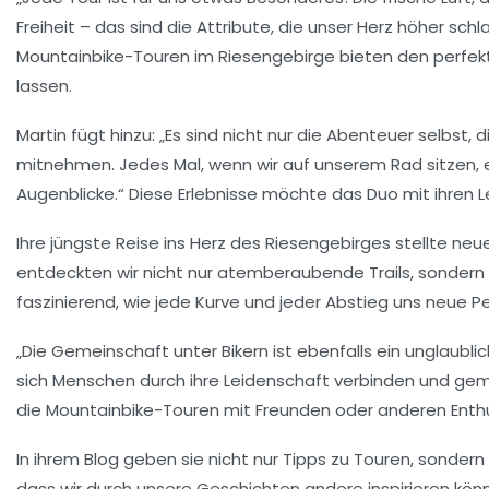
Freiheit – das sind die Attribute, die unser Herz höher sch
Mountainbike-Touren
im Riesengebirge bieten den perfek
lassen.
Martin fügt hinzu: „Es sind nicht nur die Abenteuer selbst, 
mitnehmen. Jedes Mal, wenn wir auf unserem Rad sitzen, 
Augenblicke.“ Diese Erlebnisse möchte das Duo mit ihren Le
Ihre jüngste Reise ins Herz des Riesengebirges stellte neue
entdeckten wir nicht nur atemberaubende Trails, sondern 
faszinierend, wie jede Kurve und jeder Abstieg uns neue 
„Die Gemeinschaft unter Bikern ist ebenfalls ein unglaublich
sich Menschen durch ihre Leidenschaft verbinden und geme
die
Mountainbike-Touren
mit Freunden oder anderen Enthu
In ihrem Blog geben sie nicht nur Tipps zu
Touren
, sondern
dass wir durch unsere Geschichten andere inspirieren kön