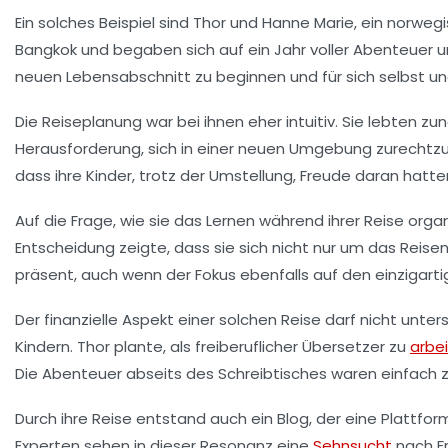
Ein solches Beispiel sind Thor und Hanne Marie, ein norwegi
Bangkok und begaben sich auf ein Jahr voller Abenteuer
neuen Lebensabschnitt
zu beginnen und für sich selbst un
Die
Reiseplanung
war bei ihnen eher intuitiv. Sie lebten 
Herausforderung, sich in einer neuen Umgebung zurechtzuf
dass ihre Kinder, trotz der Umstellung,
Freude
daran hatte
Auf die Frage, wie sie das
Lernen
während ihrer Reise organi
Entscheidung zeigte, dass sie sich nicht nur um das Reis
präsent, auch wenn der Fokus ebenfalls auf den einzigart
Der finanzielle Aspekt einer solchen Reise darf nicht unte
Kindern. Thor plante, als
freiberuflicher Übersetzer
zu
arbe
Die Abenteuer abseits des Schreibtisches waren einfach z
Durch ihre Reise entstand auch ein
Blog
, der eine Plattfo
Experten sehen in dieser Resonanz eine
Sehnsucht
nach
F