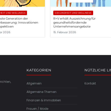
EIT UND WELLNESS
GESUNDHEIT UND WELLNESS
ste Generation der
R+V erhält Auszeichnung für
rbesserung: Innovationen
gesundheitsfördernde
spektiven
Unternehmensangebote
uar 2026
15. Februar 2026
KATEGORIEN
NÜTZLICHE L
richten,
Allgemein
Kontakt
Allgemeine Themen
Finanzen & Immobilien
Frauen / Mode