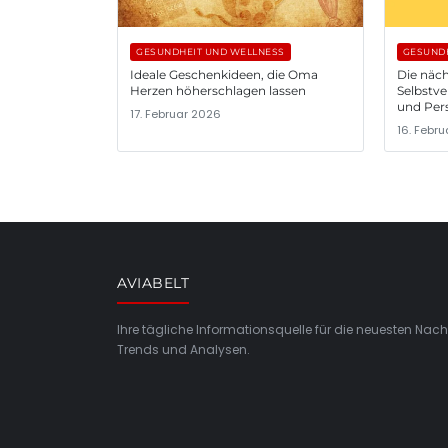
GESUNDHEIT UND WELLNESS
GESUNDH
Ideale Geschenkideen, die Oma
Die näch
Herzen höherschlagen lassen
Selbstve
und Per
17. Februar 2026
16. Febr
AVIABELT
Ihre tägliche Informationsquelle für die neuesten Nach
Trends und Analysen.