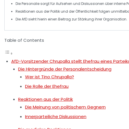
Die Personalie sorgt für
Aufsehen
und Diskussionen über interne
P
Reaktionen aus der
Politik
und der
Öffentlichkeit
folgen unmittelba
Die
AfD
sieht hierin einen
Beitrag zur Stärkung
ihrer Organisation.
Table of Contents
AfD-Vorsitzender Chrupalla stellt Ehefrau eines Parteik
Die Hintergründe der Personalentscheidung
Wer ist Tino Chrupalla?
Die Rolle der Ehefrau
Reaktionen aus der Politik
Die Meinung von politischem Gegnern
Innerparteiliche Diskussionen