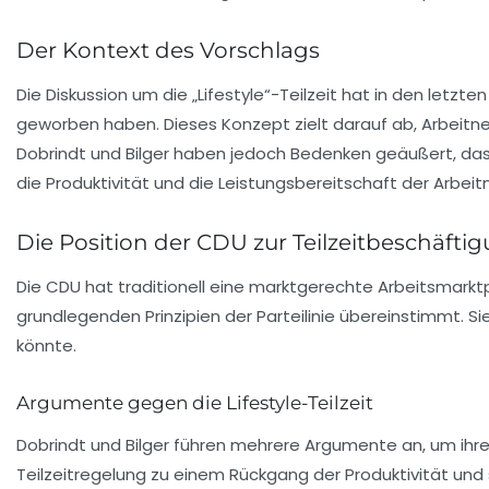
Der Kontext des Vorschlags
Die Diskussion um die
„Lifestyle“-Teilzeit
hat in den letzte
geworben haben. Dieses Konzept zielt darauf ab, Arbeitneh
Dobrindt
und
Bilger
haben jedoch Bedenken geäußert, dass 
die
Produktivität
und die
Leistungsbereitschaft
der Arbeit
Die Position der CDU zur Teilzeitbeschäfti
Die
CDU
hat traditionell eine marktgerechte Arbeitsmarktpol
grundlegenden Prinzipien der Parteilinie übereinstimmt. 
könnte.
Argumente gegen die Lifestyle-Teilzeit
Dobrindt und Bilger führen mehrere Argumente an, um ihre
Teilzeitregelung zu einem Rückgang der
Produktivität
und 