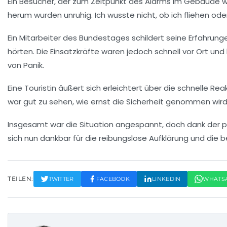
Ein Besucher, der zum Zeitpunkt des Alarms im Gebäude wa
herum wurden unruhig. Ich wusste nicht, ob ich fliehen od
Ein Mitarbeiter des Bundestages schildert seine Erfahrunge
hörten. Die Einsatzkräfte waren jedoch schnell vor Ort un
von Panik.
Eine Touristin äußert sich erleichtert über die schnelle Re
war gut zu sehen, wie ernst die Sicherheit genommen wird.
Insgesamt war die Situation angespannt, doch dank der pr
sich nun dankbar für die reibungslose Aufklärung und die
TEILEN:
TWITTER
FACEBOOK
LINKEDIN
WHATS