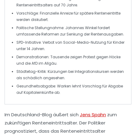
Renteneintrittsalters auf
70 Jahre
.
Vorschläge:
Finanzielle Anreize für spätere Renteneintritte
werden diskutiert.
Politische Stellungnahme:
Johannes Winkel fordert
umfassende Reformen zur Senkung der Rentenausgaben.
SPD-Initiative:
Verbot von Social-Media-Nutzung für Kinder
unter
14 Jahren
.
Demonstrationen:
Tausende zeigen Protest gegen Höcke
und die
AfD
im Allgäu.
Städtetag-Kritik:
Kürzungen bei Integrationskursen werden
als schädlich angesehen.
Gesundheitsabgabe:
Warken lehnt Vorschlag für Abgabe
auf
Kapitaleinkünfte
ab.
Im
Deutschland-Blog
äußert sich
Jens Spahn
zum
zukünftigen
Renteneintrittsalter
. Der Politiker
prognostiziert, dass das Renteneintrittsalter