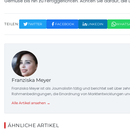
Gemüse bis hin zu Fertiggerichten. Achten Sie darauf, di
TEILEN:
TWITTER
FACEBOOK
LINKEDIN
WHATS
Franziska Meyer
Franziska Meyer ist als Journalistin tätig und berichtet seit über 
Rahmenbedingungen, die Einordnung von Marktentwicklungen und d
Alle Artikel ansehen →
ÄHNLICHE ARTIKEL