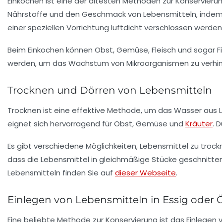
Einkochen ist eine der ältesten Methoden zur Konservieru
Nährstoffe und den Geschmack von Lebensmitteln, indem si
einer speziellen Vorrichtung luftdicht verschlossen werden
Beim Einkochen können Obst, Gemüse, Fleisch und sogar Fisc
werden, um das Wachstum von Mikroorganismen zu verhi
Trocknen und Dörren von Lebensmitteln
Trocknen ist eine effektive Methode, um das Wasser aus 
eignet sich hervorragend für Obst, Gemüse und
Kräuter
. 
Es gibt verschiedene Möglichkeiten, Lebensmittel zu trock
dass die Lebensmittel in gleichmäßige Stücke geschnitte
Lebensmitteln finden Sie auf
dieser Webseite
.
Einlegen von Lebensmitteln in Essig oder 
Eine beliebte Methode zur Konservierung ist das Einlegen v