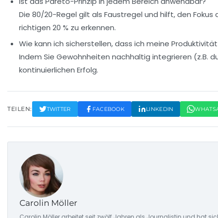
Ist das Pareto-Prinzip in jedem Bereich anwendbar?
Die 80/20-Regel gilt als Faustregel und hilft, den Fok
richtigen 20 % zu erkennen.
Wie kann ich sicherstellen, dass ich meine Produktivität
Indem Sie Gewohnheiten nachhaltig integrieren (z.B. d
kontinuierlichen Erfolg.
TEILEN:
TWITTER
FACEBOOK
LINKEDIN
WHATS
Carolin Möller
Carolin Möller arbeitet seit zwölf Jahren als Journalistin und hat s