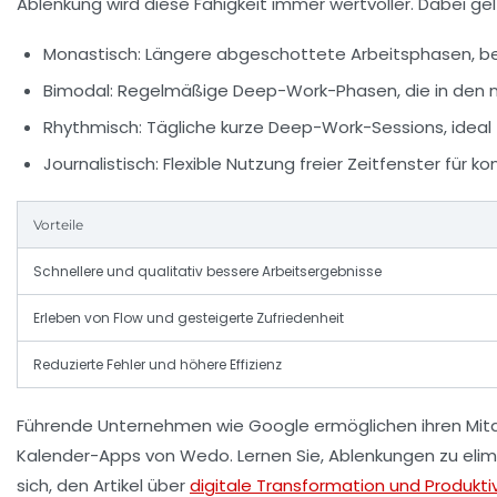
Ablenkung wird diese Fähigkeit immer wertvoller. Dabei gel
Monastisch:
Längere abgeschottete Arbeitsphasen, beis
Bimodal:
Regelmäßige Deep-Work-Phasen, die in den no
Rhythmisch:
Tägliche kurze Deep-Work-Sessions, ideal f
Journalistisch:
Flexible Nutzung freier Zeitfenster für ko
Vorteile
Schnellere und qualitativ bessere Arbeitsergebnisse
Erleben von Flow und gesteigerte Zufriedenheit
Reduzierte Fehler und höhere Effizienz
Führende Unternehmen wie Google ermöglichen ihren Mitar
Kalender-Apps von
Wedo
. Lernen Sie, Ablenkungen zu eli
sich, den Artikel über
digitale Transformation und Produkti