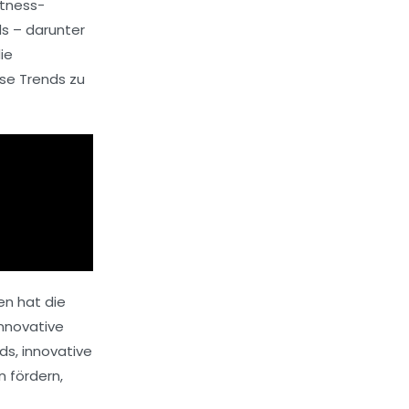
itness-
s – darunter
ie
ese Trends zu
en
hat die
nnovative
s, innovative
n fördern,