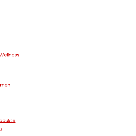
 Wellness
ormen
rodukte
n