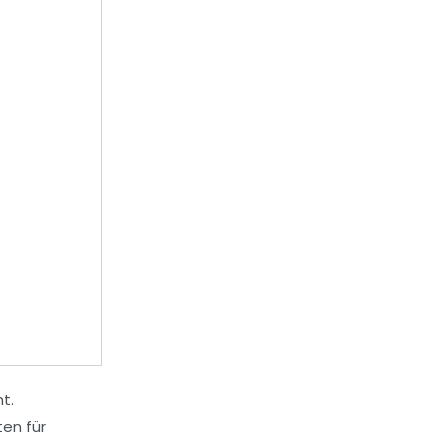
t.
ten für