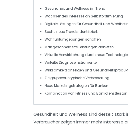
Gesundheit
und
Wellness
im
Trend
Wachsendes Interesse an
Selbstoptimierung
Digitale Lösungen für
Gesundheit
und
Wohlbefi
Sechs
neue
Trends
identifiziert:
Wohlfühlumgebungen
schaffen
Maßgeschneiderte
Leistungen anbieten
Virtuelle
Verwirklichung durch neue Technologi
Verteilte
Diagnoseinstrumente
Wirksamkeitsanzeigen
und Gesundheitsproduk
Zielgruppenuntypische
Verbesserung
Neue
Marketingstrategien
für Banken
Kombination von
Fitness
und
Bankdienstleistu
Gesundheit und
Wellness
sind derzeit stark
Verbraucher zeigen immer mehr Interesse 