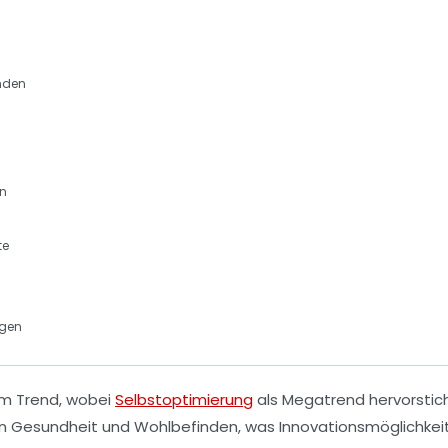
nden
en
te
ngen
 im Trend, wobei
Selbstoptimierung
als Megatrend hervorstich
an
Gesundheit
und
Wohlbefinden
, was Innovationsmöglichkei