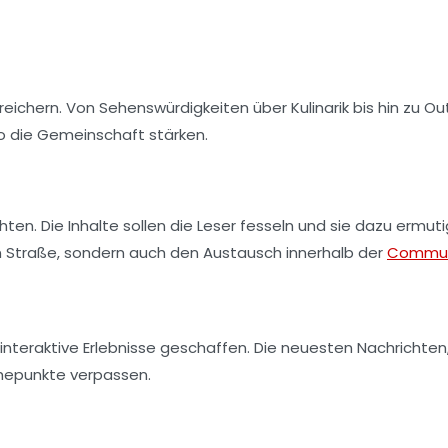
eichern. Von
Sehenswürdigkeiten
über
Kulinarik
bis hin zu
Ou
 so die Gemeinschaft stärken.
en. Die Inhalte sollen die Leser fesseln und sie dazu ermuti
 Straße
, sondern auch den Austausch innerhalb der
Commun
nteraktive Erlebnisse geschaffen. Die neuesten Nachrichten
öhepunkte verpassen.