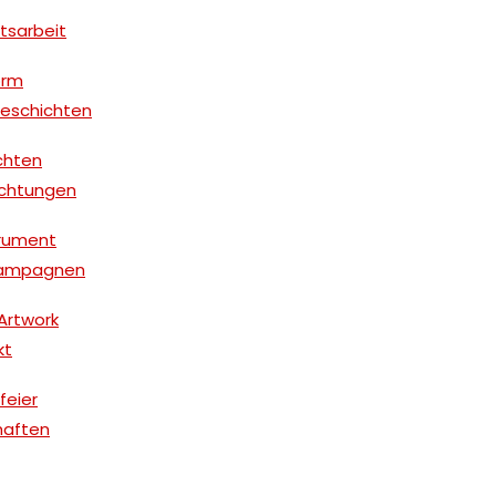
itsarbeit
orm
Geschichten
ichten
richtungen
trument
r Kampagnen
Artwork
kt
feier
haften