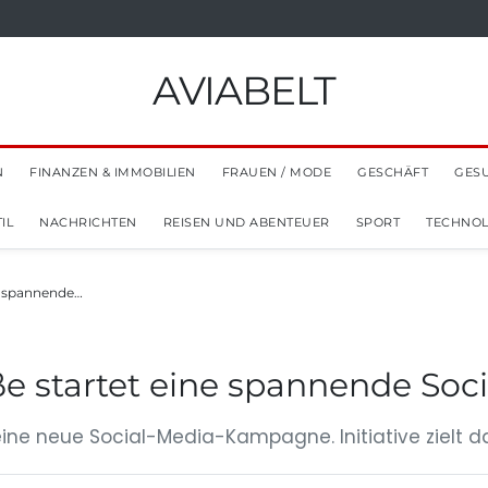
AVIABELT
N
FINANZEN & IMMOBILIEN
FRAUEN / MODE
GESCHÄFT
GES
IL
NACHRICHTEN
REISEN UND ABENTEUER
SPORT
TECHNOL
ne spannende…
ße startet eine spannende S
ine neue Social-Media-Kampagne. Initiative zielt dar