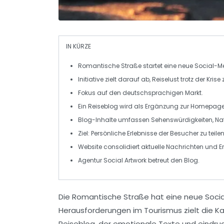
IN KÜRZE
Romantische Straße
startet eine neue
Social-
Initiative zielt darauf ab,
Reiselust
trotz der Krise
Fokus auf den
deutschsprachigen Markt
.
Ein
Reiseblog
wird als Ergänzung zur Homepage 
Blog-Inhalte umfassen
Sehenswürdigkeiten
,
Na
Ziel: Persönliche
Erlebnisse
der Besucher zu teilen
Website consolidiert aktuelle
Nachrichten
und
E
Agentur
Social Artwork
betreut den Blog.
Die
Romantische Straße
hat eine neue
Soci
Herausforderungen im
Tourismus
zielt die 
Reiseblog
, der emotionale Texte und eindruck