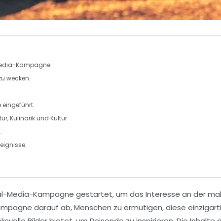
Media-Kampagne
.
 zu wecken.
eingeführt.
tur
,
Kulinarik
und
Kultur
.
.
reignisse
.
al-Media-Kampagne
gestartet, um das Interesse an der mal
Kampagne darauf ab, Menschen zu ermutigen, diese einzigar
svolle Bilder bietet, um Reisende zu inspirieren. Die Inhalte