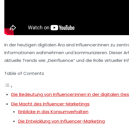
In der heutigen digitalen Ära sind
Influencer:innen
zu zentra
Informationen wahrnehmen und kommunizieren. Dieser Arti
aktuelle Trends wie „Deinfluence“ und die Rolle virtueller In
Table of Contents
Die Bedeutung von Influencer:innen in der digitalen Ges
Die Macht des Influencer-Marketings
Einblicke in das Konsumverhalten
Die Entwicklung von Influencer-Marketing