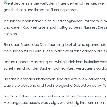
Influencer:innen haben sich zu
strategischen Partnern
in d
und deren
Kaufverhalten
nachhaltig zu beeinflussen. Diese
stärken.
Ein neuer Trend, das
Deinfluencing
, bietet eine spannende 
Meinungen zu äußern. Diese Initiative strebt danach, die
G
Das Influencer-Marketing entwickelt sich kontinuierlich wei
zunehmend auf der Suche nach echten, vertrauenswürdigen 
Ein faszinierendes Phänomen sind die
virtuellen Influencer
was viele ethische und technologische Debatten aufwirft. W
Die
Top-Influencer:innen
setzen nicht nur Trends in versc
Meinungsaustausch, was zeigt, wie wichtig ihre Stimmen in 