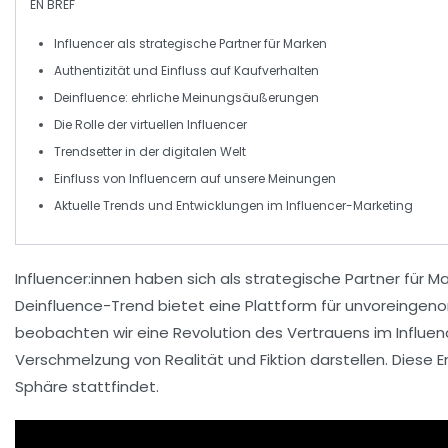
EN BREF
Influencer
als strategische Partner für Marken
Authentizität und Einfluss auf
Kaufverhalten
Deinfluence
: ehrliche Meinungsäußerungen
Die Rolle der
virtuellen Influencer
Trendsetter in der
digitalen Welt
Einfluss von
Influencern
auf unsere Meinungen
Aktuelle
Trends
und Entwicklungen im
Influencer-Marketing
Influencer:innen haben sich als
strategische Partner
für Ma
Deinfluence-Trend
bietet eine Plattform für unvoreing
beobachten wir eine
Revolution des Vertrauens
im Influen
Verschmelzung von Realität und
Fiktion
darstellen. Diese 
Sphäre stattfindet.