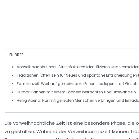
EN BREF
Vorweihnachtsstress
: Stressfaktoren identifizieren und vermeide
Traditionen
: Offen sein für Neues und spontane Entscheidungen t
Familienzeit
: Wert auf
gemeinsame Erlebnisse
legen statt Gesch
Humor
: Pannen mit einem Lächeln betrachten und umwandeln
Heilig Abend
: Nur mit geliebten Menschen verbringen und Einlad
Die
vorweihnachtliche Zeit
ist eine besondere Phase, die o
zu gestalten. Während der Vorweihnachtszeit können
Tra