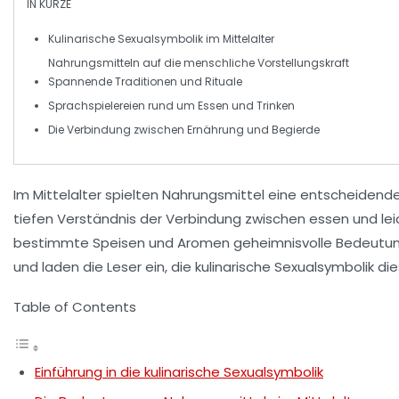
IN KÜRZE
Kulinarische Sexualsymbolik
im Mittelalter
Nahrungsmitteln auf
die menschliche Vorstellungskraft
Spannende
Traditionen
und
Rituale
Sprachspielereien
rund um Essen und Trinken
Die Verbindung zwischen
Ernährung
und
Begierde
Im Mittelalter spielten
Nahrungsmittel
eine entscheidende R
tiefen Verständnis der Verbindung zwischen
essen
und
le
bestimmte Speisen und Aromen geheimnisvolle Bedeutunge
und laden die Leser ein, die
kulinarische Sexualsymbolik
die
Table of Contents
Einführung in die kulinarische Sexualsymbolik