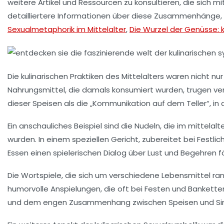
weitere Artikel und Ressourcen zu konsultieren, die sich mi
detailliertere Informationen über diese Zusammenhänge, e
Sexualmetaphorik im Mittelalter
,
Die Wurzel der Genüsse: k
Die kulinarischen Praktiken des Mittelalters waren nicht n
Nahrungsmittel, die damals konsumiert wurden, trugen
ve
dieser Speisen als die „Kommunikation auf dem Teller“, in 
Ein anschauliches Beispiel sind die
Nudeln
, die im mittelal
wurden. In einem speziellen Gericht, zubereitet bei Fest
Essen einen
spielerischen Dialog
über Lust und Begehren f
Die
Wortspiele
, die sich um verschiedene Lebensmittel ran
humorvolle Anspielungen, die oft bei Festen und Banketten
und dem engen Zusammenhang zwischen
Speisen
und
Si