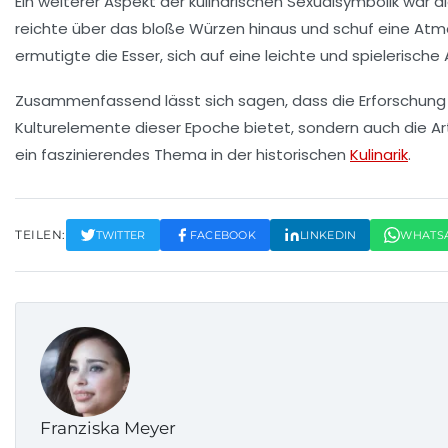
Ein weiterer Aspekt der kulinarischen Sexualsymbolik war
reichte über das bloße Würzen hinaus und schuf eine At
ermutigte die Esser, sich auf eine
leichte und spielerische 
Zusammenfassend lässt sich sagen, dass die Erforschung
Kulturelemente
dieser Epoche bietet, sondern auch die A
ein faszinierendes Thema in der historischen
Kulinarik
.
TEILEN:
TWITTER
FACEBOOK
LINKEDIN
WHATS
Franziska Meyer