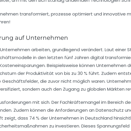
eiter, um mit den sich ständig ändernden Technologien Schri
ierung auf Unternehmen
e Unternehmen arbeiten, grundlegend verändert. Laut einer 
chäftsmodelle
in den letzten fünf Jahren digital transformi
Kosteneinsparungen
. Beispielsweise können Unternehmen d
hstum der Produktivität
von bis zu 30 % führt. Zudem ents
ge Geschäftsfelder, die zuvor nicht möglich waren. Unterne
ersifiziert, sondern auch den Zugang zu globalen Märkten rev
usforderungen mit sich. Der
Fachkräftemangel
im Bereich de
finden. Zudem können die Anforderungen an
Datenschutz
un
t zeigt, dass 74 % der Unternehmen in Deutschland hinsichtl
Sicherheitsmaßnahmen zu investieren. Dieses Spannungsfeld