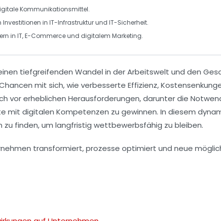
gitale Kommunikationsmittel.
 Investitionen in
IT-Infrastruktur
und
IT-Sicherheit
.
ern in
IT
,
E-Commerce
und
digitalem Marketing
.
einen tiefgreifenden Wandel in der Arbeitswelt und den Gesc
Chancen
mit sich, wie verbesserte
Effizienz
,
Kostensenkung
ch vor erheblichen
Herausforderungen
, darunter die Notwen
te mit
digitalen Kompetenzen
zu gewinnen. In diesem dynami
 zu finden, um langfristig wettbewerbsfähig zu bleiben.
swirkungen auf Unternehmen