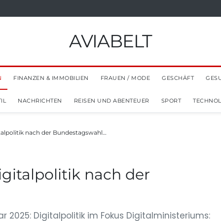
AVIABELT
N
FINANZEN & IMMOBILIEN
FRAUEN / MODE
GESCHÄFT
GES
IL
NACHRICHTEN
REISEN UND ABENTEUER
SPORT
TECHNOL
italpolitik nach der Bundestagswahl…
igitalpolitik nach der
2025: Digitalpolitik im Fokus Digitalministeriums: