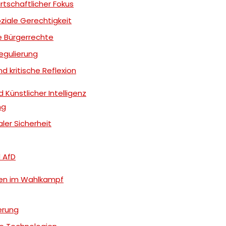
rtschaftlicher Fokus
oziale Gerechtigkeit
le Bürgerrechte
regulierung
d kritische Reflexion
 Künstlicher Intelligenz
ng
aler Sicherheit
d AfD
gen im Wahlkampf
erung