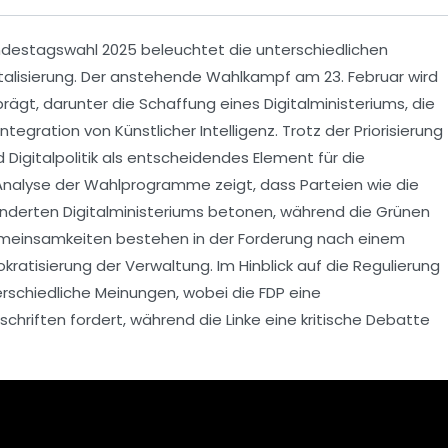
Bundestagswahl 2025
beleuchtet die unterschiedlichen
talisierung
. Der anstehende Wahlkampf am 23. Februar wird
ägt, darunter die Schaffung eines
Digitalministeriums
, die
Integration von
Künstlicher Intelligenz
. Trotz der Priorisierung
rd
Digitalpolitik
als entscheidendes Element für die
Analyse der Wahlprogramme zeigt, dass Parteien wie die
derten Digitalministeriums betonen, während die
Grünen
emeinsamkeiten bestehen in der Forderung nach einem
okratisierung
der Verwaltung. Im Hinblick auf die Regulierung
erschiedliche Meinungen, wobei die
FDP
eine
schriften fordert, während die
Linke
eine kritische Debatte