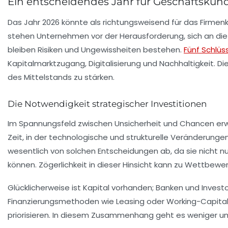
Ein entscheidendes Jahr für Geschäftskun
Das Jahr 2026 könnte als richtungsweisend für das Firmen
stehen Unternehmen vor der Herausforderung, sich an di
bleiben Risiken und Ungewissheiten bestehen.
Fünf Schlü
Kapitalmarktzugang, Digitalisierung und Nachhaltigkeit.
des Mittelstands zu stärken.
Die Notwendigkeit strategischer Investitionen
Im Spannungsfeld zwischen Unsicherheit und Chancen erw
Zeit, in der technologische und strukturelle Veränderunge
wesentlich von solchen Entscheidungen ab, da sie nicht n
können. Zögerlichkeit in dieser Hinsicht kann zu
Wettbewer
Glücklicherweise ist
Kapital
vorhanden; Banken und Investore
Finanzierungsmethoden wie Leasing oder Working-Capit
priorisieren
. In diesem Zusammenhang geht es weniger um d