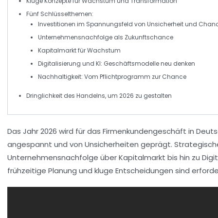
Kluge Konzepte für
Wachstum
und
Transformation
Fünf Schlüsselthemen:
Investitionen
im Spannungsfeld von Unsicherheit und Chan
Unternehmensnachfolge
als Zukunftschance
Kapitalmarkt
für Wachstum
Digitalisierung
und
KI
: Geschäftsmodelle neu denken
Nachhaltigkeit
: Vom Pflichtprogramm zur Chance
Dringlichkeit des Handelns, um 2026 zu gestalten
Das Jahr
2026
wird für das
Firmenkundengeschäft
in Deuts
angespannt und von
Unsicherheiten
geprägt. Strategisc
Unternehmensnachfolge
über
Kapitalmarkt
bis hin zu
Digi
frühzeitige Planung und kluge Entscheidungen sind erfor