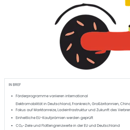
IN BREF
Förderprogramme
variieren international
Elektromobilität in
Deutschland
,
Frankreich
,
Großbritannien
,
Chin
Fokus auf
Marktanreize
,
Ladeinfrastruktur
und
Zukunft des Verbr
Einheitliche
EU-Kaufprämien
werden geprüft
CO₂-Ziele
und
Flottengrenzwerte
in der EU und Deutschland