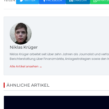
TEILEN:
TWITTER
FACEBOOK
LINKEDIN
WHATS
Niklas Krüger
Niklas Krüger arbeitet seit über zehn Jahren als Journalist und ver
Berichterstattung über Finanzmärkte, Anlagestrategien sowie den 
Alle Artikel ansehen →
ÄHNLICHE ARTIKEL