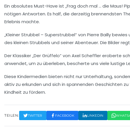
Ein absolutes Must-Have ist „Frag doch mal … die Maus! P
nötigen
Antworten
. Es half, die derzeitig brennendsten 
Erlebnis machte.
„Kleiner Strubbel – Superstrubbel“ von
Pierre Bailly
bewies u
des kleinen Strubbels und seiner Abenteuer. Die Bilder reg
Der Klassiker „Der Grüffelo“ von
Axel Scheffler
eroberte schn
anwendet, um zu überleben, bescherte uns viele lustige L
Diese
Kindermedien
bieten nicht nur Unterhaltung, sonder
aktiv zu erkunden und sich in spannenden Geschichten zu v
Kindheit zu fördern.
TEILEN:
TWITTER
FACEBOOK
LINKEDIN
WHATS