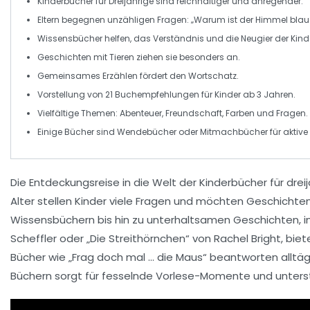
Kinderbücher
für
Dreijährige
sind reichhaltiger und anregender.
Eltern begegnen unzähligen Fragen: „Warum ist der Himmel blau
Wissensbücher helfen, das Verständnis und die
Neugier
der Kinde
Geschichten mit
Tieren
ziehen sie besonders an.
Gemeinsames Erzählen fördert den Wortschatz.
Vorstellung von
21 Buchempfehlungen
für Kinder ab 3 Jahren.
Vielfältige Themen:
Abenteuer
,
Freundschaft
,
Farben
und
Fragen
.
Einige Bücher sind
Wendebücher
oder
Mitmachbücher
für aktiv
Die
Entdeckungsreise
in die Welt der
Kinderbücher
für
drei
Alter stellen Kinder viele
Fragen
und möchten Geschichten
Wissensbüchern
bis hin zu unterhaltsamen
Geschichten
, 
Scheffler oder
„Die Streithörnchen“
von Rachel Bright, biet
Bücher wie
„Frag doch mal … die Maus“
beantworten alltägli
Büchern sorgt für fesselnde
Vorlese-Momente
und unters