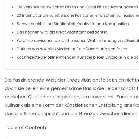
Die Verbindung zwischen
Essen
und
Kunst
ist seit Jahrhunderten 
23 internationale
künstlerische Positionen
erforschen kulinarische
Schwerpunkte sind
Sinnlichkeit
,
Kreativität
und
Komposition
.
Das Kochen wird als
Kreativitätsform
betrachtet.
Parallelen zwischen der
ästhetischen Wahrnehmung
von Gericht
Einfluss von sozialen Medien auf die
Darstellung von Essen
.
Kochrezepte
der teilnehmenden Künstler bieten Einblicke in die Sch
Die faszinierende Welt der
Kreativität
entfaltet sich nicht 
doch sie teilen eine gemeinsame Basis: die Leidenschaft 
ähnlichen Quellen der Inspiration, um sowohl mit Farben a
Kulinarik
als eine Form der
künstlerischen Entfaltung
anerka
das alle Sinne anspricht und die Grenzen zwischen diesen
Table of Contents