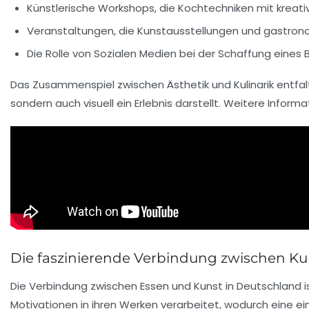
Künstlerische Workshops, die
Kochtechniken
mit kreati
Veranstaltungen, die
Kunstausstellungen
und gastrono
Die Rolle von
Sozialen Medien
bei der Schaffung eines B
Das Zusammenspiel zwischen
Ästhetik
und
Kulinarik
entfal
sondern auch visuell ein Erlebnis darstellt. Weitere Inform
Die faszinierende Verbindung zwischen K
Die
Verbindung
zwischen
Essen
und
Kunst
in Deutschland i
Motivationen
in ihren Werken verarbeitet, wodurch eine ei