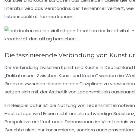
Künstler und Köche schöpfen aus derselben Quelle der
Kr
Literatur wird das Verständnis der Teilnehmer vertieft,
Lebensqualität
formen können.
Die faszinierende Verbindung von Kunst un
Die Verbindung zwischen
Kunst
und
Küche
in Deutschland h
„Delikatessen. Zwischen Kunst und Küche“ werden die Werke
Grenzen zwischen diesen beiden Disziplinen zu verwischen.
setzen sich mit der
Ästhetik von Lebensmitteln
auseinand
Ein Beispiel dafür ist die Nutzung von Lebensmittelmotiven
Heutzutage wird
Essen
nicht nur als notwendige Substan
Perspektive eröffnet neue Dimensionen im Verständnis 
Gerichte nicht nur konsumieren, sondern auch präsentieren