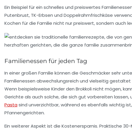
Ein Beispiel für ein schnelles und preiswertes Familieness
Putenbrust
,
TK-Erbsen
und
Doppelrahmfrischkäse
verwende
Kochen für die Familie nicht nur
preiswert
, sondern auch
le
Familienessen für jeden Tag
In einer
großen Familie
können die Geschmäcker sehr untersch
Familienessen
abwechslungsreich und vielseitig gestaltet 
Wenn beispielsweise Kinder den
Brokkoli
nicht mögen, kan
Gerichte als auch solche, die sich gut vorbereiten lassen
Pasta
sind unverzichtbar, während es ebenfalls wichtig is
Pfannengerichten
.
Ein weiterer Aspekt ist die
Kostenersparnis
. Praktische
30-