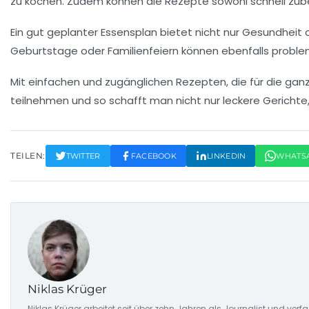
zu kochen. Zudem können die Rezepte sowohl
schnell zub
Ein gut geplanter
Essensplan
bietet nicht nur
Gesundheit
d
Geburtstage
oder
Familienfeiern
können ebenfalls problem
Mit
einfachen und zugänglichen Rezepten
, die für die g
teilnehmen und so schafft man nicht nur leckere Gericht
TEILEN:
TWITTER
FACEBOOK
LINKEDIN
WHATS
Niklas Krüger
Niklas Krüger arbeitet seit über zehn Jahren als Journalist und ver