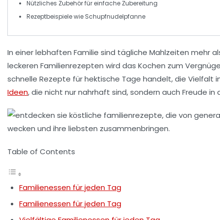
Nützliches
Zubehör
für einfache Zubereitung
Rezeptbeispiele wie
Schupfnudelpfanne
In einer
lebhaften Familie
sind tägliche Mahlzeiten mehr a
leckeren Familienrezepten
wird das Kochen zum Vergnügen f
schnelle Rezepte für hektische Tage handelt, die Vielfalt
Ideen
, die nicht nur
nahrhaft
sind, sondern auch
Freude
in 
Table of Contents
Familienessen für jeden Tag
Familienessen für jeden Tag
Vielfältige Familienessen für jeden Tag