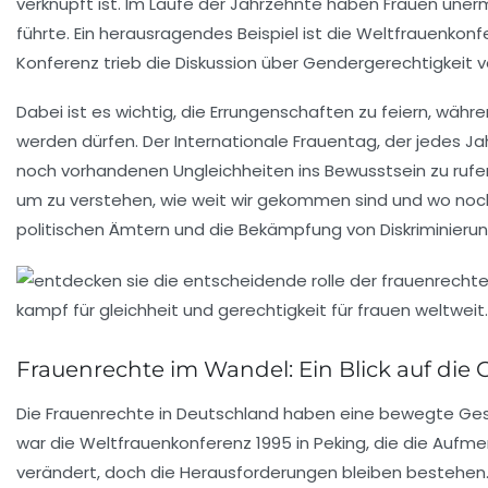
verknüpft ist. Im Laufe der Jahrzehnte haben Frauen unerm
führte. Ein herausragendes Beispiel ist die
Weltfrauenkonf
Konferenz trieb die Diskussion über
Gendergerechtigkeit
v
Dabei ist es wichtig, die Errungenschaften zu feiern, wäh
werden dürfen. Der
Internationale Frauentag
, der jedes J
noch vorhandenen
Ungleichheiten
ins Bewusstsein zu rufe
um zu verstehen, wie weit wir gekommen sind und wo noc
politischen Ämtern und die Bekämpfung von
Diskriminieru
Frauenrechte im Wandel: Ein Blick auf die 
Die
Frauenrechte
in Deutschland haben eine bewegte Gesch
war die
Weltfrauenkonferenz 1995
in Peking, die die Aufm
verändert, doch die Herausforderungen bleiben bestehen