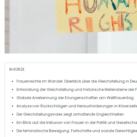
IN KÜRZE
Frauenrechte
im Wandel: Überblick über die
Gleichstellung
in Deu
Entwicklung der
Gleichstellung
und historische Meilensteine der
Globale Anerkennung der
Errungenschaften
am
Weltfrauentag
.
Analyse von
Rückschlägen
und
Herausforderungen
in Krisenzeit
Der
Gleichstellungsindex
zeigt anhaltende Ungleichheiten.
Ein Blick auf die
Inklusion
von Frauen in der Politik und Gesellscha
Die
feministische Bewegung
: Fortschritte und soziale Gerechtigke