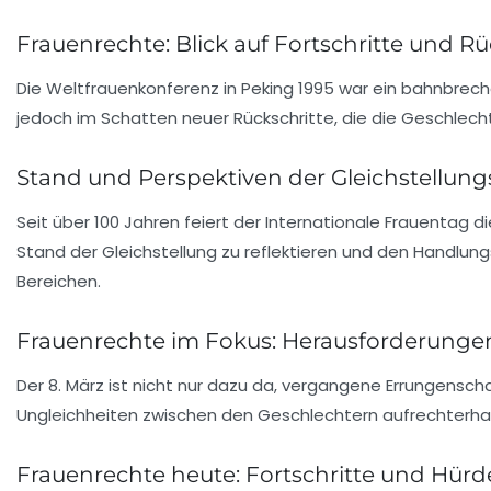
Frauenrechte: Blick auf Fortschritte und Rü
Die
Weltfrauenkonferenz
in Peking 1995 war ein bahnbrech
jedoch im Schatten neuer
Rückschritte
, die die
Geschlecht
Stand und Perspektiven der Gleichstellung
Seit über 100 Jahren feiert der
Internationale Frauentag
d
Stand der Gleichstellung
zu reflektieren und den
Handlung
Bereichen.
Frauenrechte im Fokus: Herausforderunge
Der
8. März
ist nicht nur dazu da, vergangene
Errungensch
Ungleichheiten
zwischen den Geschlechtern aufrechterhal
Frauenrechte heute: Fortschritte und Hürd