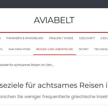
AVIABELT
N
FINANZEN & IMMOBILIEN
FRAUEN / MODE
GESCHÄFT
GES
IL
NACHRICHTEN
REISEN UND ABENTEUER
SPORT
TECHNOL
seziele für achtsames Reisen im Jahr…
iseziele für achtsames Reisen 
orschen Sie weniger frequentierte griechische Insel