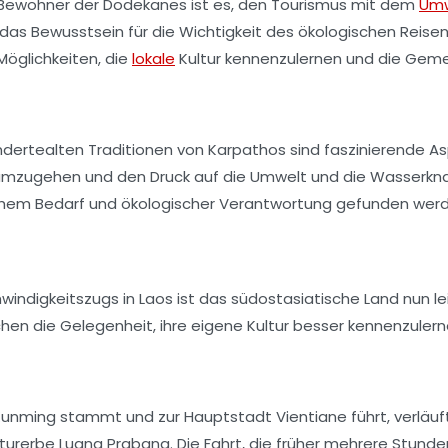
 Bewohner der Dodekanes ist es, den
Tourismus
mit dem
Umw
e das Bewusstsein für die Wichtigkeit des
ökologischen Reise
Möglichkeiten, die
lokale
Kultur kennenzulernen und die Geme
ndertealten Traditionen von Karpathos sind faszinierende As
mzugehen und den Druck auf die Umwelt und die Wasserknapph
ichem Bedarf und ökologischer Verantwortung gefunden wer
windigkeitszugs
in Laos ist das südostasiatische Land nun le
hen die Gelegenheit, ihre eigene Kultur besser kennenzuler
 Kunming stammt und zur Hauptstadt Vientiane führt, verlä
urerbe Luang Prabang. Die Fahrt, die früher mehrere Stunden