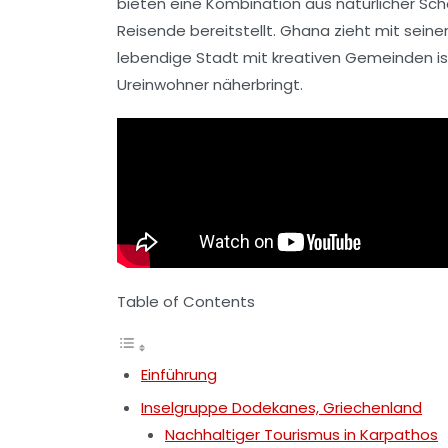
bieten eine Kombination aus
natürlicher Sc
Reisende bereitstellt.
Ghana
zieht mit seine
lebendige
Stadt
mit kreativen Gemeinden ist
Ureinwohner näherbringt.
Table of Contents
Einführung
Inselgruppe Dodekanes, Griechenland
Nachhaltiger Tourismus in Karpathos