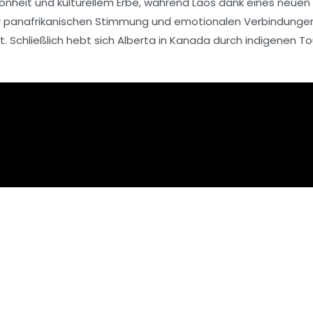
hönheit
und
kulturellem Erbe
, während
Laos
dank eines neuen 
r
panafrikanischen Stimmung
und emotionalen Verbindungen 
. Schließlich hebt sich
Alberta
in Kanada durch
indigenen To