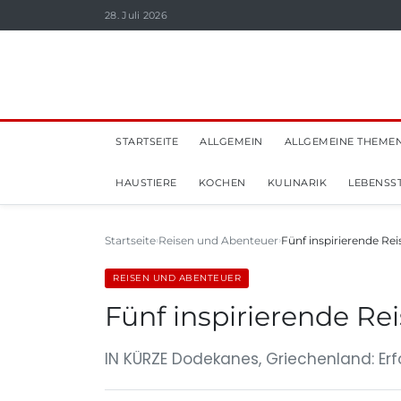
28. Juli 2026
STARTSEITE
ALLGEMEIN
ALLGEMEINE THEME
HAUSTIERE
KOCHEN
KULINARIK
LEBENSST
Startseite
Reisen und Abenteuer
Fünf inspirierende Rei
REISEN UND ABENTEUER
Fünf inspirierende Re
IN KÜRZE Dodekanes, Griechenland: Erf