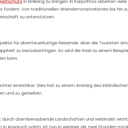
eltschutz
in Einklang zu bringen. In Karpathos arbeiten viele
ns
fördern. Von traditionellen Weindemonstrationen bis hin z
inschaft zu unterstützen.
pekte für abenteuerlustige Reisende. Aber die Touristen sin
eit zu berücksichtigen. So wird die Insel zu einem Beispiel
den kann.
ichter erreichbar. Dies hat zu einem Anstieg des inländische
nen und zu genießen.
uft durch atemberaubende Landschaften und verbindet wicht
 in Anspruch nahm, ist nun in weniger als zwei Stunden mögl