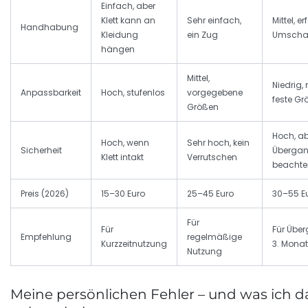
Einfach, aber
Klett kann an
Sehr einfach,
Mittel, er
Handhabung
Kleidung
ein Zug
Umscha
hängen
Mittel,
Niedrig,
Anpassbarkeit
Hoch, stufenlos
vorgegebene
feste Gr
Größen
Hoch, ab
Hoch, wenn
Sehr hoch, kein
Sicherheit
Überga
Klett intakt
Verrutschen
beachte
Preis (2026)
15–30 Euro
25–45 Euro
30–55 E
Für
Für
Für Übe
Empfehlung
regelmäßige
Kurzzeitnutzung
3. Monat
Nutzung
Meine persönlichen Fehler – und was ich d