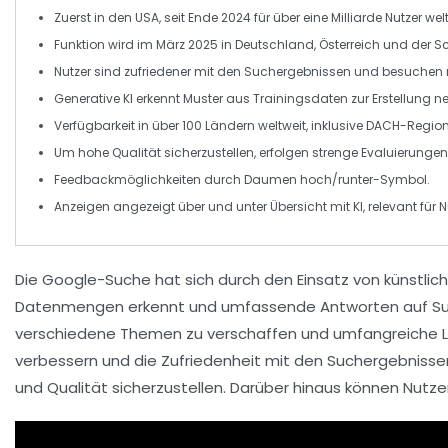
Zuerst in den USA, seit Ende 2024 für
über eine Milliarde Nutzer
welt
Funktion wird im
März 2025
in Deutschland, Österreich und der Sc
Nutzer sind
zufriedener
mit den Suchergebnissen und besuchen
Generative KI erkennt
Muster
aus Trainingsdaten zur Erstellung ne
Verfügbarkeit in
über 100 Ländern
weltweit, inklusive DACH-Region
Um hohe
Qualität
sicherzustellen, erfolgen strenge Evaluierungen
Feedbackmöglichkeiten durch
Daumen hoch/runter
-Symbol.
Anzeigen angezeigt über und unter
Übersicht mit KI
, relevant für
Die
Google-Suche
hat sich durch den Einsatz von
künstlich
Datenmengen erkennt und umfassende Antworten auf Suchanf
verschiedene Themen zu verschaffen und umfangreiche Links
verbessern und die Zufriedenheit mit den Suchergebnissen
und
Qualität
sicherzustellen. Darüber hinaus können Nutze