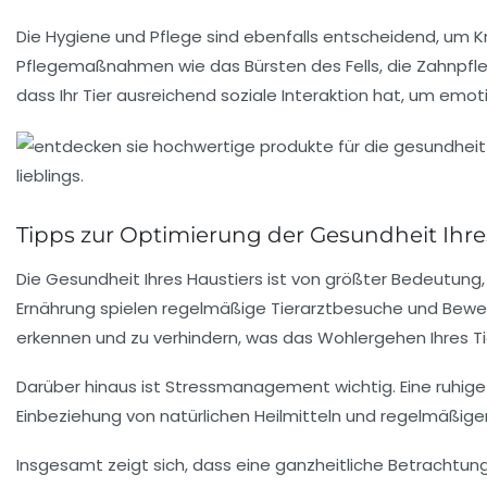
Die
Hygiene
und Pflege sind ebenfalls entscheidend, um 
Pflegemaßnahmen
wie das Bürsten des Fells, die Zahnpf
dass Ihr Tier ausreichend
soziale Interaktion
hat, um emotio
Tipps zur Optimierung der Gesundheit Ihre
Die
Gesundheit
Ihres Haustiers ist von größter Bedeutung,
Ernährung
spielen regelmäßige
Tierarztbesuche
und
Bewe
erkennen und zu verhindern, was das Wohlergehen Ihres Tie
Darüber hinaus ist
Stressmanagement
wichtig. Eine ruhi
Einbeziehung von
natürlichen Heilmitteln
und regelmäßige
Insgesamt zeigt sich, dass eine ganzheitliche Betrachtun