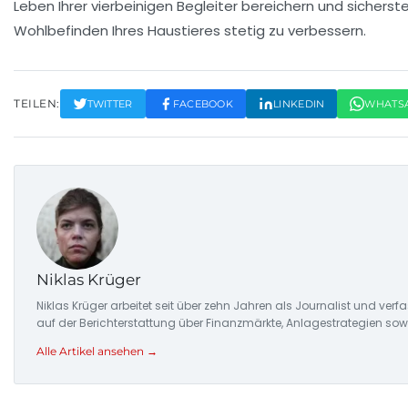
Leben Ihrer vierbeinigen Begleiter bereichern und sicherst
Wohlbefinden Ihres Haustieres stetig zu verbessern.
TEILEN:
TWITTER
FACEBOOK
LINKEDIN
WHATS
Niklas Krüger
Niklas Krüger arbeitet seit über zehn Jahren als Journalist und ver
auf der Berichterstattung über Finanzmärkte, Anlagestrategien so
Alle Artikel ansehen →