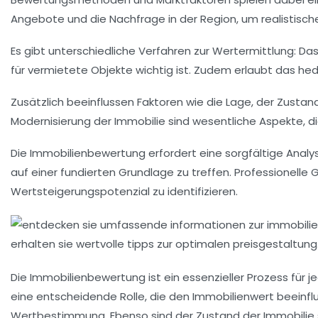
Angebote und die Nachfrage in der Region, um realistische
Es gibt unterschiedliche Verfahren zur
Wertermittlung
: Da
für vermietete Objekte wichtig ist. Zudem erlaubt das
hed
Zusätzlich beeinflussen Faktoren wie die
Lage
, der
Zustan
Modernisierung der Immobilie sind wesentliche Aspekte, d
Die Immobilienbewertung erfordert eine sorgfältige Analys
auf einer fundierten Grundlage zu treffen.
Professionelle
Wertsteigerungspotenzial zu identifizieren.
Die
Immobilienbewertung
ist ein essenzieller Prozess für 
eine entscheidende Rolle, die den Immobilienwert beeinfl
Wertbestimmung. Ebenso sind der
Zustand
der Immobilie