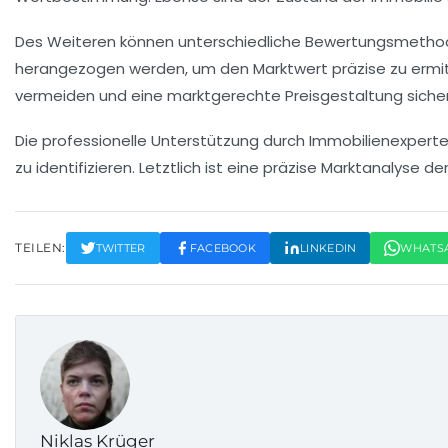
Des Weiteren können unterschiedliche
Bewertungsmetho
herangezogen werden, um den Marktwert präzise zu ermittel
vermeiden und eine marktgerechte Preisgestaltung sicher
Die professionelle Unterstützung durch
Immobilienexpert
zu identifizieren. Letztlich ist eine präzise Marktanalyse
TEILEN:
TWITTER
FACEBOOK
LINKEDIN
WHATS
Niklas Krüger