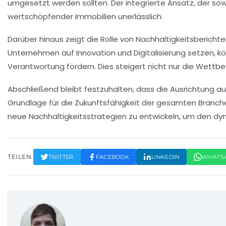
umgesetzt werden sollten. Der integrierte Ansatz, der sowo
wertschöpfender Immobilien unerlässlich.
Darüber hinaus zeigt die Rolle von
Nachhaltigkeitsbericht
Unternehmen auf
Innovation
und Digitalisierung setzen, k
Verantwortung
fördern. Dies steigert nicht nur die Wettb
Abschließend bleibt festzuhalten, dass die Ausrichtung 
Grundlage für die
Zukunftsfähigkeit
der gesamten Branche f
neue
Nachhaltigkeitsstrategien
zu entwickeln, um den dy
TEILEN:
TWITTER
FACEBOOK
LINKEDIN
WHATS