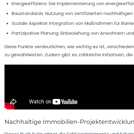
Energieeffizienz:
Die Implementierung von energieeffiz
Baustandards:
Nutzung von zertifizierten nachhaltigen
Soziale Aspekte:
Integration von Maßnahmen für Barrier
Partizipative Planung:
Einbeziehung von Anwohnern und 
Diese Punkte verdeutlichen, wie wichtig es ist, verschied
zu gewährleisten. Zudem gibt es zahlreiche Initiativen, die
Nachhaltige Immobilien-Projektentwicklu
Dieses Buch beleuchtet die
Schlüsselelemente
und Kriteri