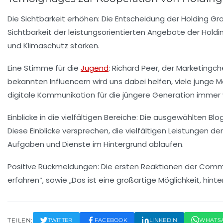
Die Sichtbarkeit erhöhen:
Die Entscheidung der Holding Gra
Sichtbarkeit der
leistungsorientierten Angebote
der Holdi
und
Klimaschutz
stärken.
Eine Stimme für die
Jugend
:
Richard Peer, der Marketingch
bekannten Influencern wird uns dabei helfen, viele junge
digitale Kommunikation
für die jüngere Generation immer w
Einblicke in die vielfältigen Bereiche:
Die ausgewählten Blogg
Diese Einblicke versprechen, die
vielfältigen Leistungen
der
Aufgaben
und
Dienste
im Hintergrund ablaufen.
Positive Rückmeldungen:
Die ersten Reaktionen der Communi
erfahren“, sowie „Das ist eine großartige Möglichkeit, hint
TEILEN:
TWITTER
FACEBOOK
LINKEDIN
WHATS