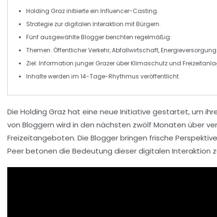
Holding Graz
initiierte ein
Influencer-Casting
.
Strategie zur
digitalen Interaktion
mit Bürgern.
Fünf ausgewählte
Blogger
berichten regelmäßig.
Themen:
Öffentlicher Verkehr
,
Abfallwirtschaft
,
Energieversorgung
Ziel: Information junger Grazer über
Klimaschutz
und
Freizeitanl
Inhalte werden im
14-Tage-Rhythmus
veröffentlicht.
Die
Holding Graz
hat eine neue Initiative gestartet, um 
von Bloggern wird in den nächsten zwölf Monaten über ve
Freizeitangeboten
. Die Blogger bringen frische Perspekti
Peer betonen die Bedeutung dieser digitalen
Interaktion
z