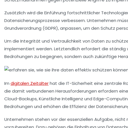
Zusätzlich wird die Einführung fortschrittlicher Technologi
Datensicherungsprozesse
verbessern. Unternehmen müssen
Grundverordnung (GDPR)
, anpassen, um den Schutz perso
Um die Integrität und Vertraulichkeit von Daten zu schütze
implementiert werden. Letztendlich erfordert die ständi
Bedrohungen
zu begegnen, sondern auch zukünftige Heraus
Im
digitalen Zeitalter
hat die
IT-Sicherheit
eine zentrale R
die damit verbundenen Herausforderungen erfordern ein
Cloud-Backups
,
Künstliche Intelligenz
und
Edge-Computin
Bedrohungen und erhöhen die Effizienz der
Datensicherun
Unternehmen stehen vor der essenziellen Aufgabe, nicht 
vorzubereiten. Dazu gehören die Einhaltung von
Datensch