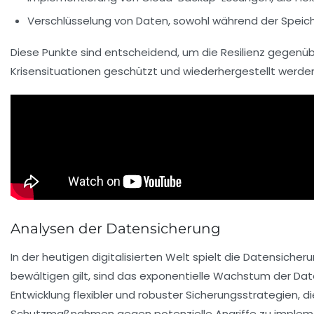
Verschlüsselung von Daten
, sowohl während der Speic
Diese Punkte sind entscheidend, um die Resilienz gegenüb
Krisensituationen geschützt und wiederhergestellt werde
Analysen der Datensicherung
In der heutigen digitalisierten Welt spielt die
Datensicher
bewältigen gilt, sind das
exponentielle Wachstum
der Da
Entwicklung flexibler und robuster
Sicherungsstrategien
, d
Schutzmaßnahmen
gegen potenzielle Angriffe zu implem