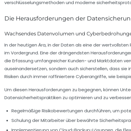
Die Herausforderungen der Datensicheru
Wachsendes Datenvolumen und Cyberbedrohung
In der heutigen Ära, in der
Daten
als eine der wertvollste
im Vordergrund. Eine der drängendsten Herausforderunge
die Erfassung umfangreicher Kunden- und Marktdaten veru
auseinandersetzen, sondern auch sicherstellen, dass sie i
Risiken durch immer raffiniertere
Cyberangriffe
, wie beisp
Um diesen Herausforderungen zu begegnen, können Unt
Datensicherheitspraktiken zu optimieren und zu verbesser
Regelmäßige Risikobewertungen
durchführen, um poten
Schulung der Mitarbeiter
über bewährte Sicherheitspra
Implementierung von Cloud-Backup-Lösungen
, die Fl