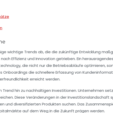
sätze
en
he
nige wichtige
Trends
ab, die die zukünftige Entwicklung maß
n nach
Effizienz
und
Innovation
getrieben. Ein herausragendes 
 technology
, die nicht nur die Betriebsabläufe optimieren, 
es
Onboardings
die schnellere Erfassung von Kundeninformat
rfreundlichkeit erreicht werden.
n Trend hin zu
nachhaltigen Investitionen
. Unternehmen setz
reichen. Diese Veränderungen in der Investitionslandschaft 
ten
und
diversifizierten Produkten
suchen. Das Zusammenspiel 
pitalmärkte auf dem Weg in die Zukunft prägen werden.