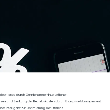
rlebnisses
durch Omnichannel-Interaktionen.
essen und Senkung der Betriebskosten durch
Enterprise Management
.
her Intelligenz
zur Optimierung der Effizienz.