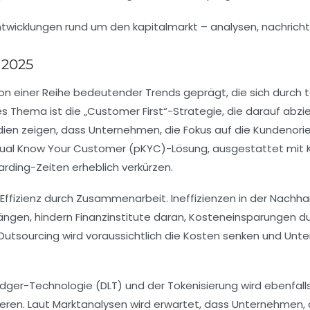
 2025
von einer Reihe bedeutender Trends geprägt, die sich durch
es Thema ist die
„Customer First“-Strategie
, die darauf abzi
dien zeigen, dass Unternehmen, die Fokus auf die Kundenorie
ual Know Your Customer (pKYC)
-Lösung, ausgestattet mit KI
ing-Zeiten erheblich verkürzen.
Effizienz durch Zusammenarbeit
. Ineffizienzen in der Nach
gen, hindern Finanzinstitute daran, Kosteneinsparungen d
Outsourcing
wird voraussichtlich die Kosten senken und Unte
edger-Technologie (DLT)
und der
Tokenisierung
wird ebenfall
ieren. Laut Marktanalysen wird erwartet, dass Unternehmen, d