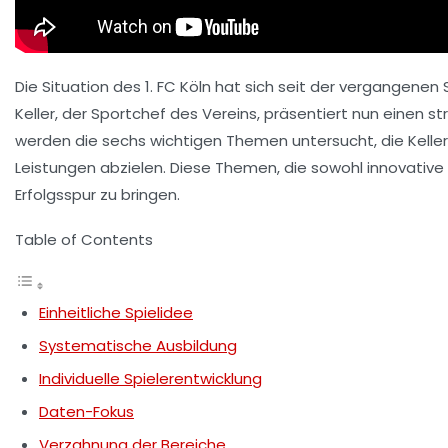
Die Situation des 1. FC Köln hat sich seit der vergangenen
Keller, der Sportchef des Vereins, präsentiert nun einen s
werden die sechs wichtigen Themen untersucht, die Keller
Leistungen abzielen. Diese Themen, die sowohl innovative 
Erfolgsspur zu bringen.
Table of Contents
Einheitliche Spielidee
Systematische Ausbildung
Individuelle Spielerentwicklung
Daten-Fokus
Verzahnung der Bereiche