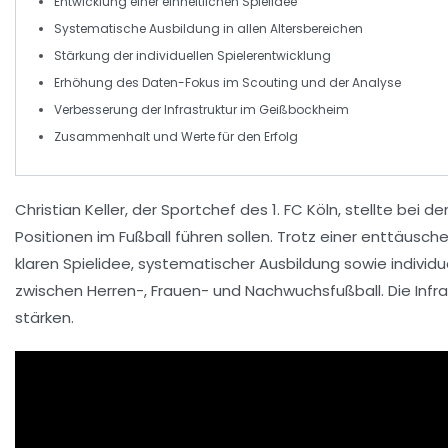
Entwicklung einer
einheitlichen Spielidee
Systematische Ausbildung
in allen Altersbereichen
Stärkung der
individuellen Spielerentwicklung
Erhöhung des
Daten-Fokus
im Scouting und der Analyse
Verbesserung der
Infrastruktur
im Geißbockheim
Zusammenhalt und
Werte
für den Erfolg
Christian Keller
, der Sportchef des
1. FC Köln
, stellte bei
Positionen im Fußball führen sollen. Trotz einer enttäusch
klaren
Spielidee
, systematischer
Ausbildung
sowie individu
zwischen Herren-, Frauen- und Nachwuchsfußball. Die Infra
stärken.