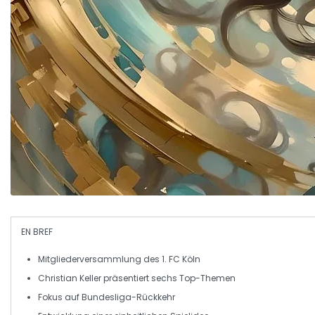
EN BREF
Mitgliederversammlung
des 1. FC Köln
Christian Keller präsentiert
sechs Top-Themen
Fokus auf
Bundesliga-Rückkehr