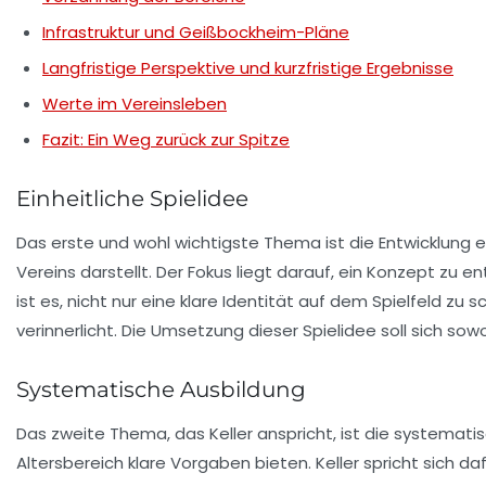
Infrastruktur und Geißbockheim-Pläne
Langfristige Perspektive und kurzfristige Ergebnisse
Werte im Vereinsleben
Fazit: Ein Weg zurück zur Spitze
Einheitliche Spielidee
Das erste und wohl wichtigste Thema ist die Entwicklung 
Vereins darstellt. Der Fokus liegt darauf, ein Konzept zu
ist es, nicht nur eine klare Identität auf dem Spielfeld zu
verinnerlicht. Die Umsetzung dieser Spielidee soll sich s
Systematische Ausbildung
Das zweite Thema, das Keller anspricht, ist die
systematis
Altersbereich klare Vorgaben bieten. Keller spricht sich d