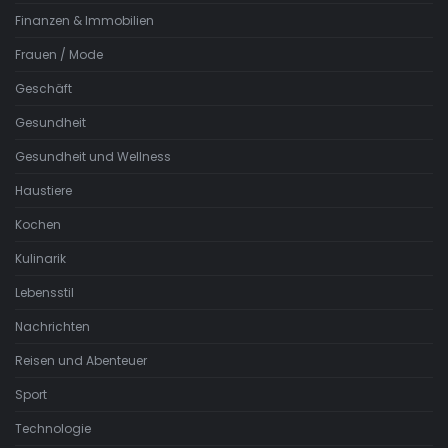
Finanzen & Immobilien
Frauen / Mode
Geschäft
Gesundheit
Gesundheit und Wellness
Haustiere
Kochen
Kulinarik
Lebensstil
Nachrichten
Reisen und Abenteuer
Sport
Technologie