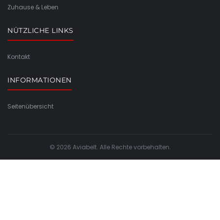
Zuhause & Leben
NÜTZLICHE LINKS
Kontakt
INFORMATIONEN
Seitenübersicht
© 2026 Aviabelt. Alle Rechte vorbehalten.