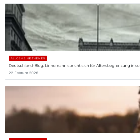
ALLGEMEINE THEMEN
Deutschland-Blog: Linnemann spricht sich für Altersbegrenzung in so
22. Februar 2026