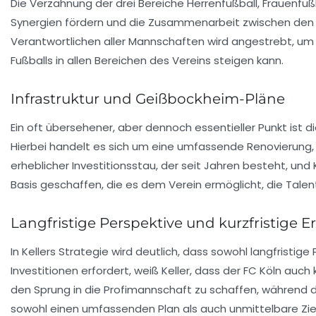
Die
Verzahnung
der drei Bereiche Herrenfußball, Frauenfuß
Synergien fördern und die Zusammenarbeit zwischen den 
Verantwortlichen aller Mannschaften wird angestrebt, um
Fußballs in allen Bereichen des Vereins steigen kann.
Infrastruktur und Geißbockheim-Pläne
Ein oft übersehener, aber dennoch essentieller Punkt ist d
Hierbei handelt es sich um eine umfassende Renovierung, d
erheblicher Investitionsstau, der seit Jahren besteht, und
Basis geschaffen, die es dem Verein ermöglicht, die Tale
Langfristige Perspektive und kurzfristige 
In Kellers Strategie wird deutlich, dass sowohl
langfristige
Investitionen erfordert, weiß Keller, dass der FC Köln auch 
den Sprung in die Profimannschaft zu schaffen, während d
sowohl einen umfassenden Plan als auch unmittelbare Ziele