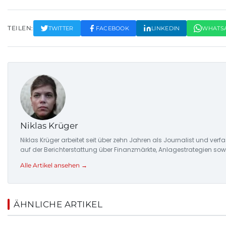
TEILEN:
TWITTER
FACEBOOK
LINKEDIN
WHATS
Niklas Krüger
Niklas Krüger arbeitet seit über zehn Jahren als Journalist und ver
auf der Berichterstattung über Finanzmärkte, Anlagestrategien so
Alle Artikel ansehen →
ÄHNLICHE ARTIKEL