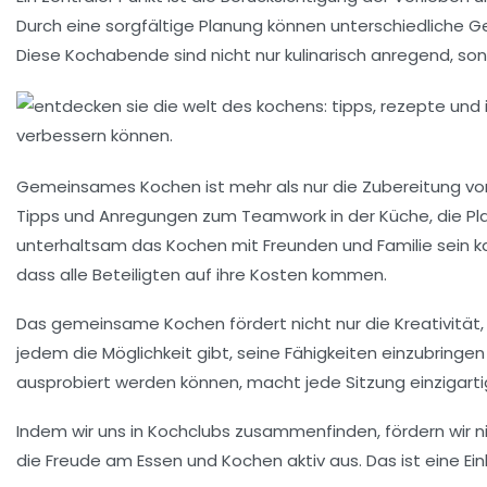
Durch eine sorgfältige
Planung
können unterschiedliche G
Diese
Kochabende
sind nicht nur kulinarisch anregend, s
Gemeinsames Kochen ist mehr als nur die Zubereitung von 
Tipps
und
Anregungen
zum
Teamwork
in der
Küche
, die P
unterhaltsam das Kochen mit Freunden und Familie sein k
dass alle Beteiligten auf ihre Kosten kommen.
Das gemeinsame Kochen fördert nicht nur die
Kreativität
jedem die Möglichkeit gibt, seine
Fähigkeiten
einzubringen 
ausprobiert werden können, macht jede Sitzung einzigart
Indem wir uns in
Kochclubs
zusammenfinden, fördern wir nic
die Freude am
Essen
und
Kochen
aktiv aus. Das ist eine 