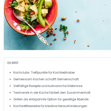
EN BREF
Kochclubs
: Treffpunkte für
Kochliebhaber
.
Gemeinsam
Kochen
schafft
Gemeinschaft
.
Vielfältige
Rezepte
und kulinarische
Erlebnisse
.
Teamwork in der
Küche
fördert den
Zusammenhalt
.
Grillen
als entspannte Option für gesellige Abende.
Kochwettbewerbe
für kreative Herausforderungen.