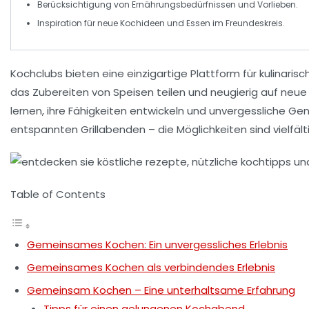
Berücksichtigung von
Ernährungsbedürfnissen
und Vorlieben.
Inspiration für
neue Kochideen
und
Essen
im Freundeskreis.
Kochclubs bieten eine einzigartige Plattform für
kulinarisc
das Zubereiten von Speisen teilen und neugierig auf neu
lernen, ihre Fähigkeiten entwickeln und unvergessliche
Ge
entspannten Grillabenden – die Möglichkeiten sind vielfä
Table of Contents
Gemeinsames Kochen: Ein unvergessliches Erlebnis
Gemeinsames Kochen als verbindendes Erlebnis
Gemeinsam Kochen – Eine unterhaltsame Erfahrung
Tipps für einen gelungenen Kochabend