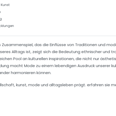
 Kunst
n
ng
cklungen
s Zusammenspiel, das die Einflüsse von
Traditionen
und moder
 unseres Alltags ist, zeigt sich die Bedeutung ethnischer und 
ichen Pool an kulturellen Inspirationen, die nicht nur ästhe
ndung macht Mode zu einem lebendigen Ausdruck unserer kul
ander harmonieren können.