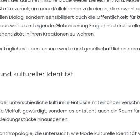
ssen, der durch
ethnische Mode
weiter bereichert wird. Mod
Stoffe zurück, um neue Kollektionen zu kreieren, die sowohl a
len Dialog, sondern sensibilisiert auch die Öffentlichkeit für
k
aus wirft die steigende Globalisierung Fragen nach
kulturell
hentizität in ihren Kreationen zu wahren.
d kultureller Identität
 der unterschiedliche kulturelle Einflüsse miteinander versc
die
Vielfalt
gewürdigt, sondern es entsteht auch ein Raum für 
 Kleidungsstücke hinausgehen.
anthropologie, die untersucht, wie Mode
kulturelle Identität
w