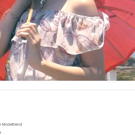
en
Modetrend
r