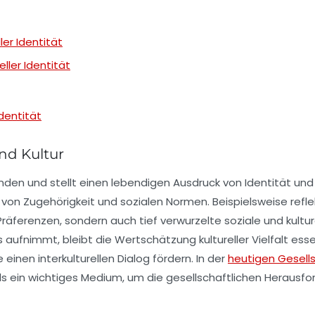
er Identität
ller Identität
dentität
nd Kultur
den und stellt einen lebendigen Ausdruck von
Identität
un
von Zugehörigkeit und sozialen Normen. Beispielsweise refl
 Präferenzen, sondern auch tief verwurzelte soziale und kul
fnimmt, bleibt die Wertschätzung kultureller Vielfalt essenz
ie einen
interkulturellen Dialog
fördern. In der
heutigen Gesell
s ein wichtiges Medium, um die
gesellschaftlichen Herausf