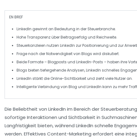
EN BREF
LinkedIn
gewinnt an Bedeutung in der
Steuerbranche
.
Hohe
Transparenz
über Beitragserfolg und Reichweite.
Steuerkanzleien nutzen LinkedIn zur
Positionierung
und zur Anwerb
Frage nach der
Notwendigkeit
von Blogs wird diskutiert.
Beide Formate –
Blogposts
und
LinkedIn-Posts
– haben ihre Vorte
Blogs bieten
tiefergehende Analysen
, LinkedIn schnelles Engage
LinkedIn stärkt die
Online-Sichtbarkeit
und zieht viele
Nutzer
an.
Intelligente Verbindung von Blog und LinkedIn kann zu mehr
Traf
Die Beliebtheit von
LinkedIn
im Bereich der
Steuerberatun
sofortige
Interaktionen
und
Sichtbarkeit
in Suchmaschinen 
Langfristigkeit bieten, während LinkedIn schnelle Engage
werden.
Effektives Content-Marketing
erfordert eine integ