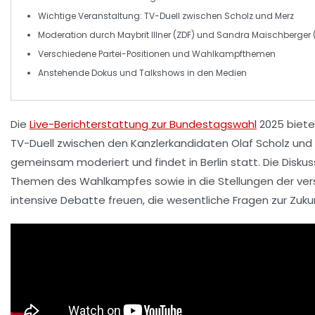
Wichtige Veranstaltung:
TV-Duell
zwischen Scholz und Merz
Moderation durch
Maybrit Illner
(ZDF) und
Sandra Maischberger
Verschiedene
Partei-Positionen
und Wahlkampfthemen
Anstehende
Dokus
und
Talkshows
in den Medien
Die
Live-Berichterstattung zur Bundestagswahl
2025
biete
TV-Duell
zwischen den Kanzlerkandidaten Olaf Scholz und Fr
gemeinsam moderiert und findet in Berlin statt. Die Diskuss
Themen des Wahlkampfes sowie in die Stellungen der vers
intensive Debatte freuen, die wesentliche Fragen zur Zuk