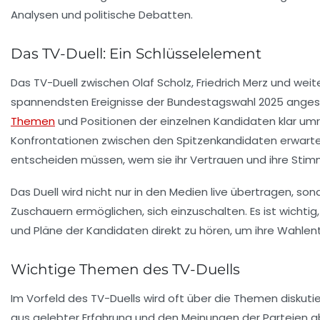
Analysen und politische Debatten.
Das TV-Duell: Ein Schlüsselelement
Das TV-Duell zwischen
Olaf Scholz
,
Friedrich Merz
und weite
spannendsten Ereignisse der Bundestagswahl 2025 angeseh
Themen
und Positionen der einzelnen Kandidaten klar umr
Konfrontationen zwischen den Spitzenkandidaten erwarten,
entscheiden müssen, wem sie ihr Vertrauen und ihre Sti
Das Duell wird nicht nur in den Medien live übertragen, s
Zuschauern ermöglichen, sich einzuschalten. Es ist wicht
und Pläne der Kandidaten direkt zu hören, um ihre Wahlen
Wichtige Themen des TV-Duells
Im Vorfeld des TV-Duells wird oft über die Themen diskuti
aus gelebter Erfahrung und den Meinungen der Parteien a