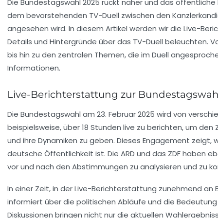
Die Bundestagswahl 2025 rückt näher und das öffentliche 
dem bevorstehenden
TV-Duell
zwischen den Kanzlerkandi
angesehen wird. In diesem Artikel werden wir die
Live-Beri
Details und Hintergründe über das TV-Duell beleuchten. V
bis hin zu den zentralen Themen, die im Duell angesprochen
Informationen.
Live-Berichterstattung zur Bundestagswah
Die Bundestagswahl am 23. Februar 2025 wird von verschi
beispielsweise, über 18 Stunden live zu berichten, um de
und ihre Dynamiken zu geben. Dieses Engagement zeigt, wie
deutsche Öffentlichkeit ist. Die
ARD
und das
ZDF
haben ebe
vor und nach den Abstimmungen zu analysieren und zu k
In einer Zeit, in der Live-Berichterstattung zunehmend an 
informiert über die politischen Abläufe und die Bedeutun
Diskussionen bringen nicht nur die aktuellen Wahlergebni