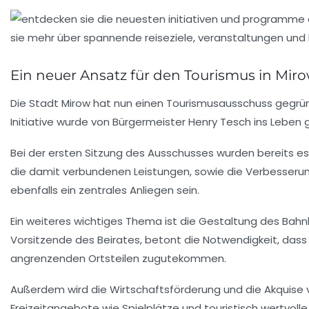
Ein neuer Ansatz für den Tourismus in Mir
Die Stadt Mirow hat nun einen
Tourismusausschuss
gegrün
Initiative wurde von Bürgermeister
Henry Tesch
ins Leben 
Bei der ersten Sitzung des Ausschusses wurden bereits ess
die damit verbundenen Leistungen, sowie die Verbesseru
ebenfalls ein zentrales Anliegen sein.
Ein weiteres wichtiges Thema ist die
Gestaltung des Bahn
Vorsitzende
des Beirates, betont die Notwendigkeit, dass
angrenzenden Ortsteilen zugutekommen.
Außerdem wird die
Wirtschaftsförderung
und die Akquise 
Freizeitangebote wie
Spielplätze
und
touristisch wertvoll