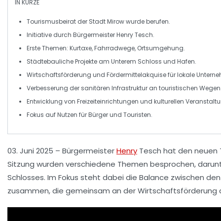
IN KÜRZE
Tourismusbeirat
der Stadt Mirow wurde berufen.
Initiative durch
Bürgermeister Henry Tesch
.
Erste Themen:
Kurtaxe
,
Fahrradwege
,
Ortsumgehung
.
Städtebauliche Projekte am
Unterem Schloss
und
Hafen
.
Wirtschaftsförderung und
Fördermittelakquise
für lokale Untern
Verbesserung der
sanitären Infrastruktur
an touristischen Wegen
Entwicklung von
Freizeiteinrichtungen
und kulturellen Veranstalt
Fokus auf Nutzen für
Bürger
und
Touristen
.
03. Juni 2025
– Bürgermeister
Henry
Tesch hat den neuen
Sitzung wurden verschiedene Themen besprochen, darunt
Schlosses. Im Fokus steht dabei die Balance zwischen den
zusammen, die gemeinsam an der
Wirtschaftsförderung
a