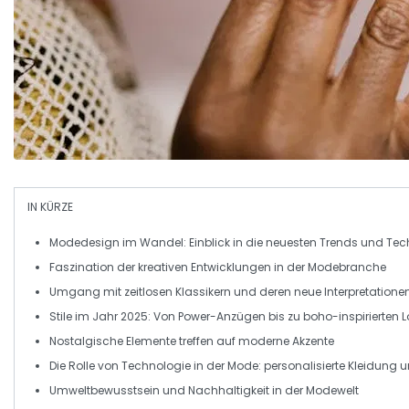
IN KÜRZE
Modedesign
im Wandel: Einblick in die
neuesten Trends
und
Tec
Faszination der kreativen
Entwicklungen
in der Modebranche
Umgang mit
zeitlosen Klassikern
und deren
neue Interpretatione
Stile im Jahr
2025
: Von
Power-Anzügen
bis zu boho-inspirierten 
Nostalgische Elemente
treffen auf
moderne Akzente
Die Rolle von
Technologie
in der
Mode
:
personalisierte Kleidung
u
Umweltbewusstsein und
Nachhaltigkeit
in der
Modewelt