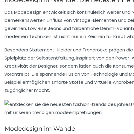
Das
Modedesign
entwickelt sich kontinuierlich weiter und r
bemerkenswerten Einfluss von
Vintage-Elementen
und zei
gewinnen.
Low Rise Jeans
und farbenfrohe
Denim-Variant
modernen Techniken ist nicht nur ein Zeichen für Kreativi
Besonders
Statement-Kleider
und
Trendröcke
prägen die 
Spielplatz der
Selbstentfaltung
, inspiriert von den
Power-
Kreativität
der Designer, sondern laden auch die Konsumen
vorantreibt. Die spannende Fusion von
Technologie und M
Beispiel ermöglichen
smarte Stoffe
und
virtuelle Anprobe
zugänglicher macht.
Modedesign im Wandel