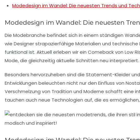
Modedesign im Wandel: Die neuesten Trends und Tech
Modedesign im Wandel: Die neuesten Tre
Die Modebranche befindet sich in einem ständigen
Wande
wie Designer strapazierfähige Materialien und technische Fo
funktional ist. Aktuell erleben wir ein Comeback von
Low Ri
Mode
, die gleichzeitig aktuelle
Schnitten
neu interpretiert.
Besonders hervorzuheben sind die
Statement-Kleider
un
Entwicklungen beleuchten nicht nur den
Einfluss von Nosta
Verschmelzung von
Tradition
und
Moderne
schafft eine i
tauchen auch
neue Technologien
auf, die es ermöglichen,
Modedesign im Wandel: Die neuesten Tre